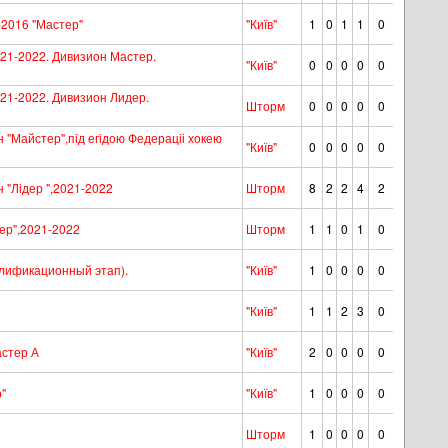
2016 "Мастер"
"Київ"
1
0
1
1
0
1-2022. Дивизион Мастер.
"Київ"
0
0
0
0
0
1-2022. Дивизион Лидер.
Шторм
0
0
0
0
0
 "Майстер",під егідою Федераціі хокею
"Київ"
0
0
0
0
0
 "Лідер ",2021-2022
Шторм
8
2
2
4
2
ер",2021-2022
Шторм
1
1
0
1
0
алификационный этап).
"Київ"
1
0
0
0
0
"Київ"
1
1
2
3
0
астер А
"Київ"
2
0
0
0
0
"
"Київ"
1
0
0
0
0
Шторм
1
0
0
0
0