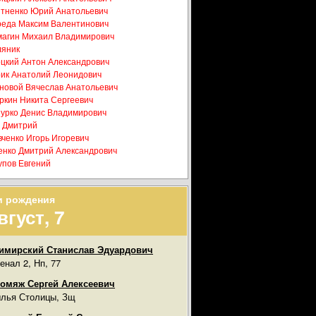
тненко Юрий Анатольевич
еда Максим Валентинович
агин Михаил Владимирович
яник
цкий Антон Александрович
ик Анатолий Леонидович
новой Вячеслав Анатольевич
ркин Никита Сергеевич
урко Денис Владимирович
 Дмитрий
ченко Игорь Игоревич
нко Дмитрий Александрович
пов Евгений
и рождения
вгуст, 7
имирский Станислав Эдуардович
енал 2, Нп, 77
омяж Сергей Алексеевич
лья Столицы, Зщ