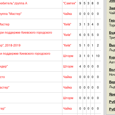
Зуб
юбитель",группа А
"Самтек"
9
5
3
8
0
Зад
Чай
руппа "Мастер"
Чайка
0
0
0
0
0
Гер
Мастер
"Київ"
3
1
3
4
0
Тор
ри поддержке Киевского городского
Буд
"Київ"
6
0
5
5
0
Три
Вы
р", 2018-2019
"Київ"
5
1
0
1
2
Льд
и поддержке Киевского городского
Шторм
3
1
0
1
10
Кур
Авт
идер"
Шторм
4
0
0
0
0
Во
Ноч
сто
Чайка
0
0
0
0
0
Вер
Льд
астер"
Чайка
0
0
0
0
0
Яре
Шторм
0
0
0
0
0
Руб
тер"
Чайка
0
0
0
0
0
Руб