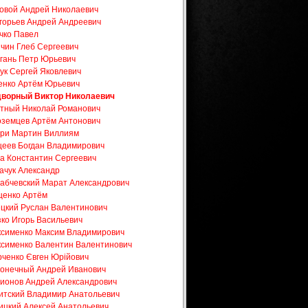
овой Андрей Николаевич
горьев Андрей Андреевич
чко Павел
чин Глеб Сергеевич
гань Петр Юрьевич
ук Сергей Яковлевич
нко Артём Юрьевич
ворный Виктор Николаевич
тный Николай Романович
земцев Артём Антонович
ри Мартин Виллиям
еев Богдан Владимирович
а Константин Сергеевич
ачук Александр
абчевский Марат Александрович
енко Артём
цкий Руслан Валентинович
ко Игорь Васильевич
сименко Максим Владимирович
сименко Валентин Валентинович
ченко Євген Юрійович
онечный Андрей Иванович
ионов Андрей Александрович
итский Владимир Анатольевич
ицкий Алексей Анатольевич