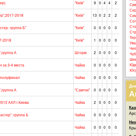
ер)
"Київ"
9
0
4
4
2
Свя
Сер
р",2017-2018
"Київ"
13
0
2
2
2
Сим
Сол
Сто
тер- группа Б"
"Київ"
0
0
0
0
0
Стр
Тер
7-2018
"Київ"
1
0
0
0
0
Ува
Чеп
,группа А
Шторм
2
0
0
0
0
Чуб
Шев
Юде
ч за 3-4 места
Чайка
0
0
0
0
0
Юсу
й полуфинал
Чайка
0
0
0
0
0
Дн
,группа А
"Самтек"
0
0
0
0
0
А
2013 АХЛ г.Киева
Чайка
2
0
0
0
0
Каз
Арс
астер", группа Б
Чайка
0
0
0
0
0
Нех
Чайка
0
0
0
0
0
Кры