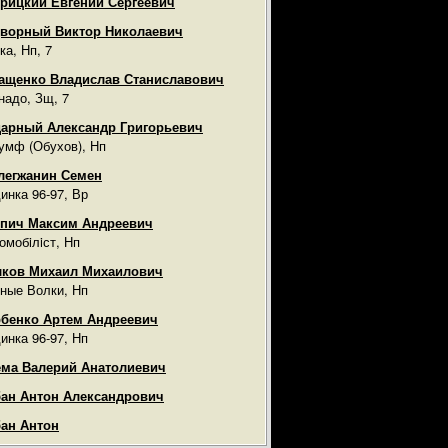
рицкий Евгений Сергеевич
ворный Виктор Николаевич
ка, Нп, 7
ащенко Владислав Станиславович
надо, Зщ, 7
арный Александр Григорьевич
умф (Обухов), Нп
легжанин Семен
инка 96-97, Вр
пич Максим Андреевич
омобiлiст, Нп
лков Михаил Михаилович
ные Волки, Нп
бенко Артем Андреевич
инка 96-97, Нп
ма Валерий Анатолиевич
ан Антон Александрович
ан Антон