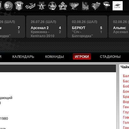
.26 (ШАЛ)
26.07.26 (ШАЛ)
02.08.26 (ШАЛ)
02.08.26
м
7
Арсенал 2
4
БЕРКУТ
5
Альянс
3
Крижинка -
2
"Сiч -
1
Арсенал
родка"
Кепіталз 2010
Білгородка"
И
КАЛЕНДАРЬ
КОМАНДЫ
ИГРОКИ
СТАДИОНЫ
Чай
Бал
Бас
Боб
Бон
Бра
дающий
Вор
й
Ген
Глу
Гов
.1980
Гол
Гон
тель