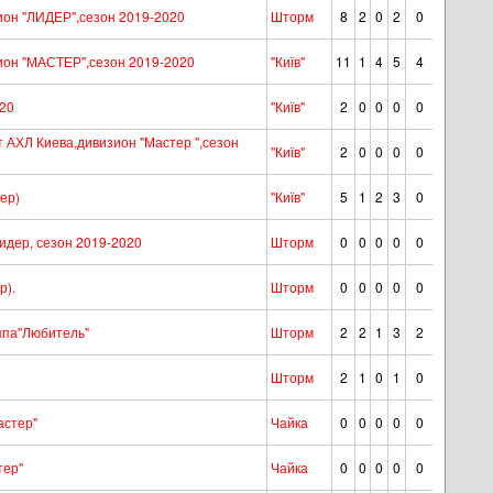
он "ЛИДЕР",сезон 2019-2020
Шторм
8
2
0
2
0
ион "МАСТЕР",сезон 2019-2020
"Київ"
11
1
4
5
4
020
"Київ"
2
0
0
0
0
АХЛ Киева,дивизион "Мастер ",сезон
"Київ"
2
0
0
0
0
ер)
"Київ"
5
1
2
3
0
дер, сезон 2019-2020
Шторм
0
0
0
0
0
р).
Шторм
0
0
0
0
0
уппа"Любитель"
Шторм
2
2
1
3
2
Шторм
2
1
0
1
0
астер"
Чайка
0
0
0
0
0
тер"
Чайка
0
0
0
0
0