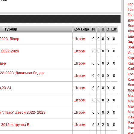
Гор
Гри
Гро
Дан
Дов
Турнир
Команда
И
Г
П
О
Шт
Дяч
Еще
2023 ,Лiдер
Шторм
0
0
0
0
0
Зад
Зби
 2022-2023
Шторм
0
0
0
0
0
Ино
Кар
ідер
Шторм
0
0
0
0
0
Кащ
Коб
2-2023. Дивизион Лидер.
Коз
Шторм
0
0
0
0
0
Кор
Лещ
,23-24.
Шторм
0
0
0
0
0
Лое
Маз
Шторм
0
0
0
0
0
Мак
Мак
Мар
 "Лiдер" ,сезон 2022- 2023
Шторм
0
0
0
0
0
Нак
Род
012 гг. группа Б
Шторм
5
3
2
5
0
Рок
Рок