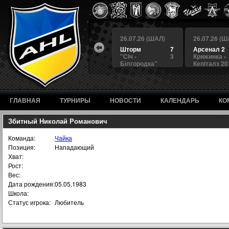
 (ШАЛ)
26.07.26 (ШАЛ)
26.07.26 (ШАЛ)
26.07.26 (Ш
4
БЕРКУТ
3
Шторм
7
Арсенал 2
а
4
Альянс
1
"Сiч -
3
Крижинка -
Білгородка"
Кепіталз 20
ГЛАВНАЯ
ТУРНИРЫ
НОВОСТИ
КАЛЕНДАРЬ
КО
Збитный Николай Романович
Команда:
Чайка
Позиция:
Нападающий
Хват:
Рост:
Вес:
Дата рождения:
05.05.1983
Школа:
Статус игрока:
Любитель