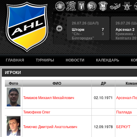
 (ШАЛ)
26.07.26 (ШАЛ)
26.07.26 (ШАЛ)
26.07.26 (Ш
4
БЕРКУТ
3
Шторм
7
Арсенал 2
а
4
Альянс
1
"Сiч -
3
Крижинка -
Білгородка"
Кепіталз 20
ГЛАВНАЯ
ТУРНИРЫ
НОВОСТИ
КАЛЕНДАРЬ
КО
ИГРОКИ
Фото
ФИО
ДР
Кома
Тимаков Михаил Михайлович
02.10.1971
Арсенал-По
Тимофеев Олег
Паллада
Тимочко Дмитрий Анатольевич
12.09.1978
БЕРКУТ