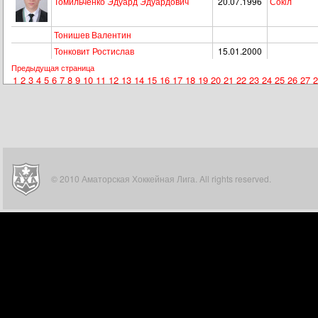
Томильченко Эдуард Эдуардович
20.07.1996
Сокiл
Тонишев Валентин
Тонковит Ростислав
15.01.2000
Предыдущая страница
1
2
3
4
5
6
7
8
9
10
11
12
13
14
15
16
17
18
19
20
21
22
23
24
25
26
27
2
© 2010 Аматорская Хоккейная Лига. All rights reserved.