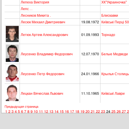
Лепеха Виктория
ХК"Украиночка"
Лепс . .
Лесников Микита .
Блискавки
Лесюк Михаил Дмитриевич
19.08.1972
Київські Перці 5
Летюк Артем Александрович
01.09.1993
Торнадо
Леусенко Владимир Федорович
12.07.1970
Белые Медведи
Леусенко Петр Федорович
24.01.1966
Крылья Столиц
Лецкан Вячеслав Львович
11.10.1965
Київськi Лаври
Предыдущая страница
1
2
3
4
5
6
7
8
9
10
11
12
13
14
15
16
17
18
19
20
21
22
23
24
25
26
27
2