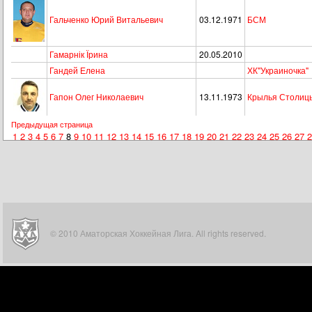
Гальченко Юрий Витальевич
03.12.1971
БСМ
Гамарнік Їрина
20.05.2010
Гандей Елена
ХК"Украиночка"
Гапон Олег Николаевич
13.11.1973
Крылья Столиц
Предыдущая страница
1
2
3
4
5
6
7
8
9
10
11
12
13
14
15
16
17
18
19
20
21
22
23
24
25
26
27
2
© 2010 Аматорская Хоккейная Лига. All rights reserved.