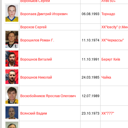
Вороньков Сергей
Атeк 50+
Воропаев Дмитрий Игоревич
06.08.1993
Торнадо
Ворохов Сергей
ХК"Iceсity" (г.Ми
Ворошилов Роман Г.
11.10.1974
ХК"Черкассы"
Ворошнов Виталий
11.10.1991
Беркут Київ
Ворошнов Николай
24.03.1985
Чайка
Воскобойников Ярослав Олегович
12.07.1989
Всянский Вадим
23.10.1973
ХК"777"