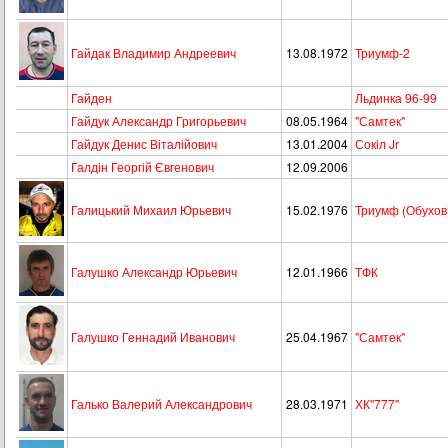
Гайдак Владимир Андреевич
13.08.1972
Триумф-2
Гайден
Льдинка 96-99
Гайдук Александр Григорьевич
08.05.1964
"Самтек"
Гайдук Денис Віталійович
13.01.2004
Сокiл Jr
Галдін Георгій Євгенович
12.09.2006
Галицький Михаил Юрьевич
15.02.1976
Триумф (Обухов
Галушко Александр Юрьевич
12.01.1966
ТФК
Галушко Геннадий Иванович
25.04.1967
"Самтек"
Галько Валерий Александрович
28.03.1971
ХК"777"