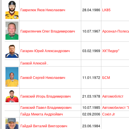
Гаврилюк Яков Николаевич
28.04.1986
LK85
Гаврилянчик Олег Владимирович
10.07.1967
Арсенал-Полес
Гагарин Юрий Александрович
03.02.1969
ХК"Лидер"
Гаевой Алексей .
Гаевой Сергей Николаевич
11.01.1972
БСМ
Гаевский Игорь Владимирович
21.03.1978
Автомобiлiст
Гаевский Павел Владимирович
10.07.1985
Автомобилист "
Гайда Микита Андріойвич
02.09.2006
Сокiл Jr
Гайдай Виталий Викторович
23.06.1984