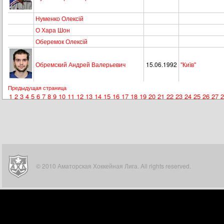
Нуменко Олексій
О Хара Шон
Оберемок Олексій
Обремский Андрей Валерьевич
15.06.1992
"Київ"
Предыдущая страница
1
2
3
4
5
6
7
8
9
10
11
12
13
14
15
16
17
18
19
20
21
22
23
24
25
26
27
2
© 2010 Аматорская Хоккейная Лига. All rights reserved.