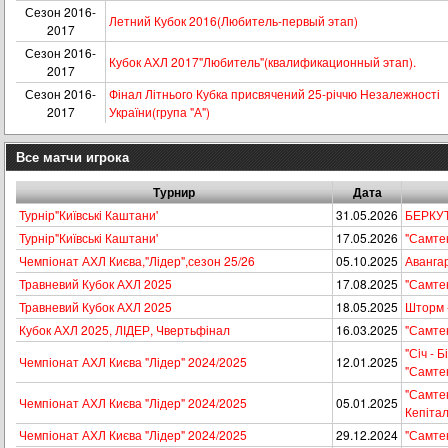
Сезон 2016-
Летний Кубок 2016(Любитель-первый этап)
2017
Сезон 2016-
Кубок АХЛ 2017"Любитель"(квалификационный этап).
2017
Сезон 2016-
Фінал Літнього Кубка присвячений 25-річчю Незалежності
2017
України(група "А")
Все матчи игрока
Турнир
Дата
Турнір"Київські Каштани'
31.05.2026
БЕРКУТ
Турнір"Київські Каштани'
17.05.2026
"Самтек
Чемпіонат АХЛ Києва,"Лідер",сезон 25/26
05.10.2025
Авангар
Травневий Кубок АХЛ 2025
17.08.2025
"Самтек
Травневий Кубок АХЛ 2025
18.05.2025
Шторм 
Кубок АХЛ 2025, ЛІДЕР, Чвертьфінал
16.03.2025
"Самтек
"Сiч - Б
Чемпіонат АХЛ Києва "Лідер" 2024/2025
12.01.2025
"Самте
"Самтек
Чемпіонат АХЛ Києва "Лідер" 2024/2025
05.01.2025
Кепіта
Чемпіонат АХЛ Києва "Лідер" 2024/2025
29.12.2024
"Самтек