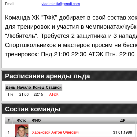
Email:
vladimir.tfk@gmail.com
Команда ХК "ТФК" добирает в свой состав хо
для тренировок и участия в чемпионатах/кубк
"Любитель". Требуется 2 защитника и 3 напа
Спортшкольников и мастеров просим не бесп
тренировок: Пнд.21:00 22:30 АТЭК Птн. 22:00
Расписание аренды льда
День
Начало
Конец
Стадион
Пн
21:00
22:15
АТЄК
Состав команды
#
Фото
ФИО
ДР
1
Харьковой Антон Олегович
31.01.1988