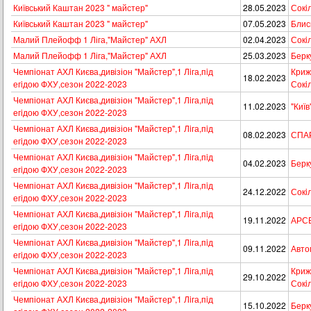
Київський Каштан 2023 " майстер"
28.05.2023
Сокiл
Київський Каштан 2023 " майстер"
07.05.2023
Блиск
Малий Плейофф 1 Ліга,"Майстер" АХЛ
02.04.2023
Сокiл
Малий Плейофф 1 Ліга,"Майстер" АХЛ
25.03.2023
Берку
Чемпіонат АХЛ Києва,дивізіон "Майстер",1 Лiга,пiд
Криж
18.02.2023
егiдою ФХУ,сезон 2022-2023
Сокiл
Чемпіонат АХЛ Києва,дивізіон "Майстер",1 Лiга,пiд
11.02.2023
"Київ
егiдою ФХУ,сезон 2022-2023
Чемпіонат АХЛ Києва,дивізіон "Майстер",1 Лiга,пiд
08.02.2023
СПАР
егiдою ФХУ,сезон 2022-2023
Чемпіонат АХЛ Києва,дивізіон "Майстер",1 Лiга,пiд
04.02.2023
Берку
егiдою ФХУ,сезон 2022-2023
Чемпіонат АХЛ Києва,дивізіон "Майстер",1 Лiга,пiд
24.12.2022
Сокiл
егiдою ФХУ,сезон 2022-2023
Чемпіонат АХЛ Києва,дивізіон "Майстер",1 Лiга,пiд
19.11.2022
АРСЕ
егiдою ФХУ,сезон 2022-2023
Чемпіонат АХЛ Києва,дивізіон "Майстер",1 Лiга,пiд
09.11.2022
Автом
егiдою ФХУ,сезон 2022-2023
Чемпіонат АХЛ Києва,дивізіон "Майстер",1 Лiга,пiд
Криж
29.10.2022
егiдою ФХУ,сезон 2022-2023
Сокiл
Чемпіонат АХЛ Києва,дивізіон "Майстер",1 Лiга,пiд
15.10.2022
Берку