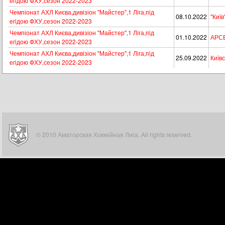
егiдою ФХУ,сезон 2022-2023
Чемпіонат АХЛ Києва,дивізіон "Майстер",1 Лiга,пiд
08.10.2022
"Київ
егiдою ФХУ,сезон 2022-2023
Чемпіонат АХЛ Києва,дивізіон "Майстер",1 Лiга,пiд
01.10.2022
АРСЕ
егiдою ФХУ,сезон 2022-2023
Чемпіонат АХЛ Києва,дивізіон "Майстер",1 Лiга,пiд
25.09.2022
Київс
егiдою ФХУ,сезон 2022-2023
© 2010 Аматорская Хоккейная Лига. All rights reserved.