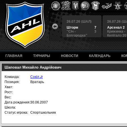
 (ШАЛ)
26.07.26 (ШАЛ)
26.07.26 (ШАЛ)
26.07.26 (Ш
4
БЕРКУТ
3
Шторм
7
Арсенал 2
а
4
Альянс
1
"Сiч -
3
Крижинка -
Білгородка"
Кепіталз 20
ГЛАВНАЯ
ТУРНИРЫ
НОВОСТИ
КАЛЕНДАРЬ
КО
Шаповал Михайло Андрійович
Команда:
Сокiл Jr
Позиция:
Вратарь
Хват:
Рост:
Вес:
Дата рождения:
30.06.2007
Школа:
Статус игрока:
Спортшкольник