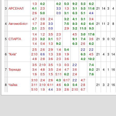
1:3
4:2
4:2
5:3
9:2
5:3
6:2
3
АРСЕНАЛ
4:1
2:3
3:3
1:3
3:1
5:3
11:6
21
14
3
4
2:6
5:0
0:0
3:1
6:3
5:1
4:4
4:7
0:9
2:4
3:2
4:1
3:1
3:4
4
Автомобiлiст
1:7
2:8
3:3
7:5
8:3
4:2
6:4
21
11
2
8
2:1
2:5
0:0
2:9
3:2
11:5
9:3
1:4
1:2
3:5
2:3
4:5
3:0
17:6
5
СПАРТА
2:3
3:2
3:1
5:7
9:1
7:4
3:6
21
9
0
12
1:4
0:4
1:3
9:2
6:3
2:6
6:2
2:5
2:6
2:9
1:4
5:4
2:2
2:2
6
"Київ"
2:10
6:6
1:3
3:8
1:9
6:3
4:5
21
4
3
14
4:8
2:8
3:6
2:3
3:6
4:2
10:2
3:5
2:10
3:5
1:3
0:3
2:2
7:4
7
Торнадо
3:4
4:8
3:5
2:4
4:7
3:6
8:2
21
4
1
16
1:6
0:5
1:5
5:11
6:2
2:4
7:6
3:10
2:4
2:6
4:3
6:17
2:2
4:7
8
Чайка
3:11
3:10
6:11
4:6
6:3
5:4
2:8
21
3
2
16
5:10
1:9
4:4
3:9
2:6
2:10
6:7