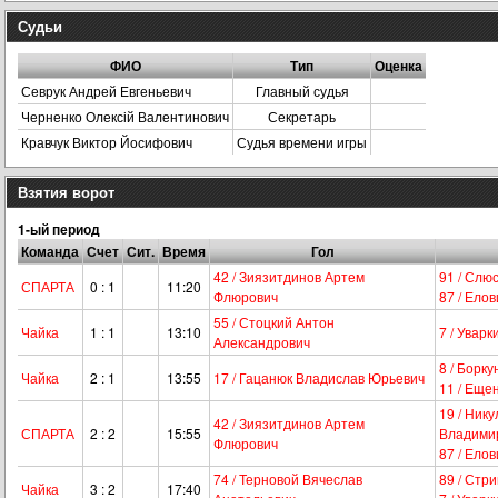
Судьи
ФИО
Тип
Оценка
Севрук Андрей Евгеньевич
Главный судья
Черненко Олексій Валентинович
Секретарь
Кравчук Виктор Йосифович
Судья времени игры
Взятия ворот
1-ый период
Команда
Счет
Сит.
Время
Гол
42 / Зиязитдинов Артем
91 / Слю
СПАРТА
0 : 1
11:20
Флюрович
87 / Ело
55 / Стоцкий Антон
Чайка
1 : 1
13:10
7 / Увар
Александрович
8 / Борк
Чайка
2 : 1
13:55
17 / Гацанюк Владислав Юрьевич
11 / Еще
19 / Ник
42 / Зиязитдинов Артем
СПАРТА
2 : 2
15:55
Владими
Флюрович
87 / Ело
74 / Терновой Вячеслав
89 / Стр
Чайка
3 : 2
17:40