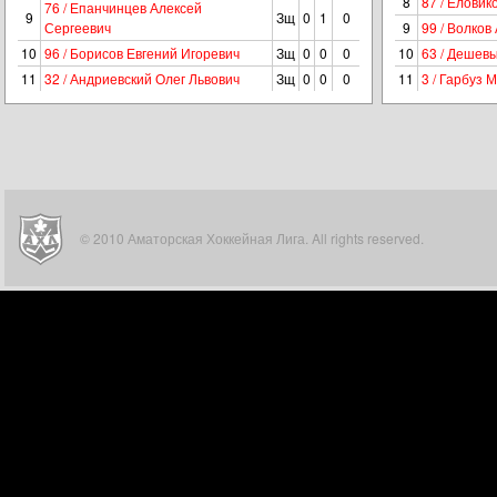
8
87 / Елови
76 / Епанчинцев Алексей
9
Зщ
0
1
0
Сергеевич
9
99 / Волков
10
96 / Борисов Евгений Игоревич
Зщ
0
0
0
10
63 / Дешев
11
32 / Андриевский Олег Львович
Зщ
0
0
0
11
3 / Гарбуз 
© 2010 Аматорская Хоккейная Лига. All rights reserved.