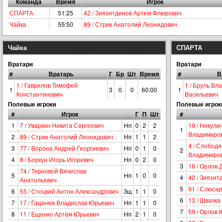
Команда
Время
Игрок
СПАРТА
51:25
42 / Зиязитдинов Артем Флюрович
Чайка
55:50
89 / Стрик Анатолий Леонидович
Чайка
СПАРТА
Вратари
Вратари
#
Вратарь
Г
Бр
Шт
Время
#
В
1 / Гаврилов Тимофей
1 / Бруль Вл
1
3
0
0
60:00
1
Константинович
Васильевич
Полевые игроки
Полевые игрок
#
Игрок
Г
П
Шт
#
1
7 / Уваркин Никита Сергеевич
Нп
0
2
2
19 / Никули
1
Владимиро
2
89 / Стрик Анатолий Леонидович
Нп
1
1
2
4 / Слобод
3
77 / Ворона Андрей Георгиевич
Нп
0
1
0
2
Владимиро
4
8 / Боркун Игорь Игоревич
Нп
0
2
0
3
16 / Орлов
74 / Терновой Вячеслав
5
Нп
1
0
0
4
42 / Зиязи
Анатольевич
5
91 / Слюса
6
55 / Стоцкий Антон Александрович
Зщ
1
1
0
6
13 / Швачк
7
17 / Гацанюк Владислав Юрьевич
Нп
1
1
0
7
59 / Орлов
8
11 / Ещенко Артём Юрьевич
Нп
2
1
0