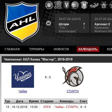
 (ШАЛ)
26.07.26 (ШАЛ)
26.07.26 (ШАЛ)
26.07.26 (Ш
4
БЕРКУТ
3
Шторм
7
Арсенал 2
а
4
Альянс
1
"Сiч -
3
Крижинка -
Білгородка"
Кепіталз 20
ГЛАВНАЯ
ТУРНИРЫ
НОВОСТИ
КАЛЕНДАРЬ
КО
Чемпионат АХЛ Киева "Мастер", 2018-2019
6 : 3
Чайка
СПАРТА
Тур
Дата
Время
Стадион
Команды
Счет
13
16.12.2018
13:30
АТЄК
Чайка
-
СПАРТА
6 : 3