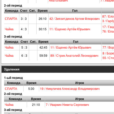
Анатольевич
7 / Увар
2-ой период
Команда
Счет
Сит.
Время
Гол
87 / Ел
СПАРТА
3 : 3
26:10
42 / Зиязитдинов Артем Флюрович
3 / Гар
17 / Га
Чайка
4 : 3
30:15
11 / Ещенко Артём Юрьевич
76 / Еп
3-ий период
Команда
Счет
Сит.
Время
Гол
Чайка
5 : 3
42:45
11 / Ещенко Артём Юрьевич
77 / Во
8 / Бор
Чайка
6 : 3
59:59
89 / Стрик Анатолий Леонидович
55 / Ст
Удаления
1-ый период
Команда
Время
Игрок
СПАРТА
5:30
19 / Никуличев Александр Владимирович
2-ой период
Команда
Время
Игрок
Чайка
21:10
7 / Уваркин Никита Сергеевич
3-ий период