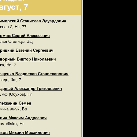
вгуст, 7
имирский Станислав Эдуардович
енал 2, Нп, 77
омяж Сергей Алексеевич
лья Столицы, Зщ
рицкий Евгений Сергеевич
ворный Виктор Николаевич
ка, Нп, 7
ащенко Владислав Станиславович
надо, Зщ, 7
арный Александр Григорьевич
умф (Обухов), Нп
легжанин Семен
инка 96-97, Вр
пич Максим Андреевич
омобiлiст, Нп
лков Михаил Михаилович