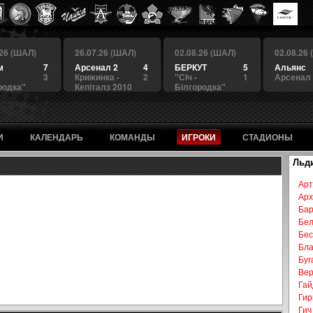
.26 (ШАЛ)
26.07.26 (ШАЛ)
02.08.26 (ШАЛ)
02.08.26
м
7
Арсенал 2
4
БЕРКУТ
5
Альянс
3
Крижинка -
2
"Сiч -
1
Арсенал
родка"
Кепіталз 2010
Білгородка"
И
КАЛЕНДАРЬ
КОМАНДЫ
ИГРОКИ
СТАДИОНЫ
Льди
Арт
Арх
Бар
Бел
Бес
Бла
Буг
Вер
Гай
Гир
Гич