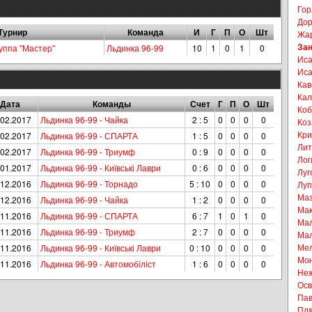
Гор
До
Турнир
Команда
И
Г
П
О
Шт
Жар
Зан
уппа "Мастер"
Льдинка 96-99
10
1
0
1
0
Иса
Иса
Кав
Кал
Дата
Команды
Счет
Г
П
О
Шт
Коб
.02.2017
Льдинка 96-99 - Чайка
2 : 5
0
0
0
0
Коз
Кри
.02.2017
Льдинка 96-99 - СПАРТА
1 : 5
0
0
0
0
Лит
.02.2017
Льдинка 96-99 - Триумф
0 : 9
0
0
0
0
Лог
.01.2017
Льдинка 96-99 - Київськi Лаври
0 : 6
0
0
0
0
Луг
.12.2016
Льдинка 96-99 - Торнадо
5 : 10
0
0
0
0
Луп
Маз
.12.2016
Льдинка 96-99 - Чайка
1 : 2
0
0
0
0
Мак
.11.2016
Льдинка 96-99 - СПАРТА
6 : 7
1
0
1
0
Мал
.11.2016
Льдинка 96-99 - Триумф
2 : 7
0
0
0
0
Мал
Мел
.11.2016
Льдинка 96-99 - Київськi Лаври
0 : 10
0
0
0
0
Мон
.11.2016
Льдинка 96-99 - Автомобiлiст
1 : 6
0
0
0
0
Неж
Осв
Пав
Пля