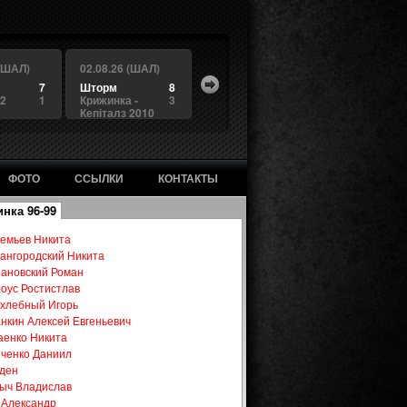
 (ШАЛ)
02.08.26 (ШАЛ)
7
Шторм
8
 2
1
Крижинка -
3
Кепіталз 2010
ФОТО
ССЫЛКИ
КОНТАКТЫ
нка 96-99
емьев Никита
ангородский Никита
ановский Роман
оус Ростистлав
хлебный Игорь
нкин Алексей Евгеньевич
аенко Никита
ченко Даниил
ден
ыч Владислав
 Александр