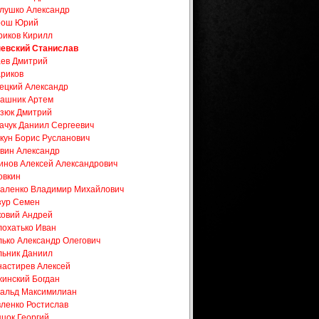
лушко Александр
рош Юрий
иков Кирилл
евский Станислав
ев Дмитрий
риков
ецкий Александр
ашник Артем
зюк Дмитрий
ачук Даниил Сергеевич
кун Борис Русланович
вин Александр
инов Алексей Александрович
овкин
аленко Владимир Михайлович
ур Семен
овий Андрей
охатько Иван
ько Александр Олегович
ьник Даниил
астирев Алексей
инский Богдан
альд Максимилиан
ленко Ростислав
цок Георгий