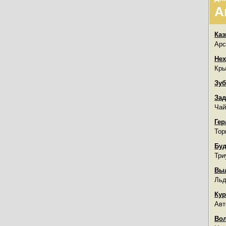
А
Каз
Арс
Нех
Кры
Зуб
Зад
Чай
Гер
Тор
Буд
Три
Вы
Льд
Кур
Авт
Во