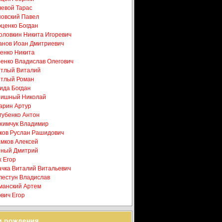
евой Тарас
овский Павел
ценко Богдан
оловкин Никита Игоревич
анов Иоан Дмитриевич
енко Никита
енко Владислав Олегович
тлый Виталий
тлый Роман
ида Богдан
ришный Николай
арин Артур
губенко Антон
химчук Владимир
ков Руслан Рашидович
мков Алексей
ный Дмитрий
 Егор
чка Виталий Витальевич
естун Владислав
анский Артем
вич Егор
и рождения