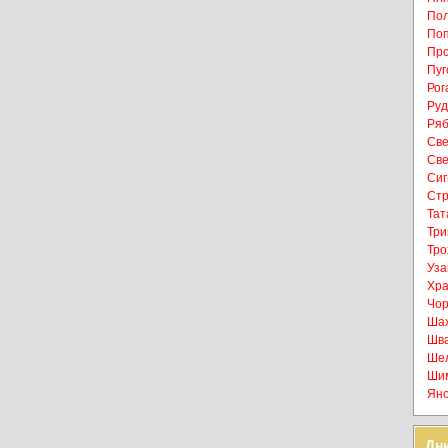
Пол
Поп
Про
Пуг
Рог
Руд
Ряб
Све
Све
Сиг
Ст
Тат
Три
Тро
Уза
Хра
Чор
Шах
Шва
Шел
Шим
Яно
Дн