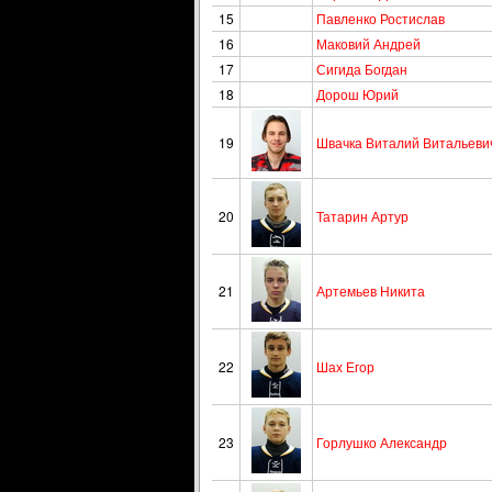
15
Павленко Ростислав
16
Маковий Андрей
17
Сигида Богдан
18
Дорош Юрий
19
Швачка Виталий Витальеви
20
Татарин Артур
21
Артемьев Никита
22
Шах Егор
23
Горлушко Александр