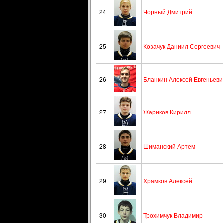
24
Чорный Дмитрий
25
Козачук Даниил Сергеевич
26
Бланкин Алексей Евгеньеви
27
Жариков Кирилл
28
Шиманский Артем
29
Храмков Алексей
30
Трохимчук Владимир