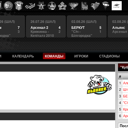
.26 (ШАЛ)
26.07.26 (ШАЛ)
02.08.26 (ШАЛ)
02.08.26
м
7
Арсенал 2
4
БЕРКУТ
5
Альянс
3
Крижинка -
2
"Сiч -
1
Арсенал
родка"
Кепіталз 2010
Білгородка"
И
КАЛЕНДАРЬ
КОМАНДЫ
ИГРОКИ
СТАДИОНЫ
"Куб
#
1
Ал
2
Шт
3
БЕ
4
"Сi
5
Кр
6
Ар
Пос