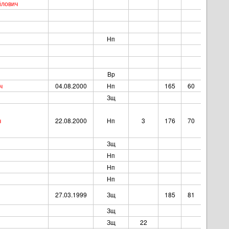
йлович
Нп
Вр
ч
04.08.2000
Нп
165
60
Зщ
ч
22.08.2000
Нп
3
176
70
Зщ
Нп
Нп
Нп
27.03.1999
Зщ
185
81
Зщ
Зщ
22