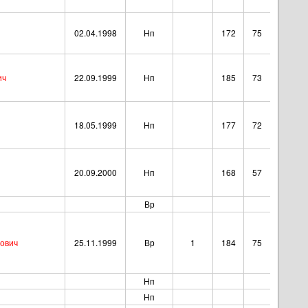
02.04.1998
Нп
172
75
ич
22.09.1999
Нп
185
73
18.05.1999
Нп
177
72
20.09.2000
Нп
168
57
Вр
рович
25.11.1999
Вр
1
184
75
Нп
Нп