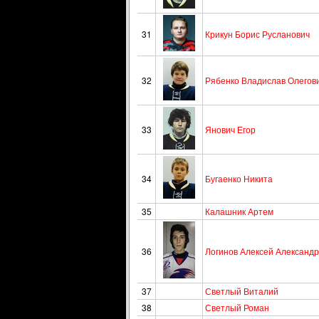
31
Крикун Борис Русланович
32
Рябенко Владислав Олегов
33
Янович Егор
34
Бугаенко Никита
35
Калашник Артем
36
Логинов Алексей Александ
37
Светлый Виталий
38
Светлый Роман