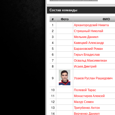
Состав команды
#
Фото
ФИО
1
Архангородский Никита
2
Стришный Николай
3
Мельник Даниил
4
Кавецкий Александр
5
Барановский Роман
6
Гирыч Владислав
7
Освальд Максимилиан
8
Исаев Дмитрий
9
Узаков Руслан Рашидович
10
Полевой Тарас
11
Монастирев Алексей
12
Мазур Семен
13
Тригубенко Антон
14
Верченко Даниил