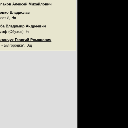
паков Алексей Михайлович
овко Владислав
ест-2, Нп
ба Владимир Андреевич
умф (Обухов), Нп
танчук Георгий Романович
ч - Білгородка", Зщ