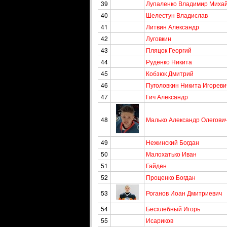
39
Лупаленко Владимир Миха
40
Шелестун Владислав
41
Литвин Александр
42
Луговкин
43
Пляцок Георгий
44
Руденко Никита
45
Кобзюк Дмитрий
46
Пуголовкин Никита Игореви
47
Гич Александр
48
Малько Александр Олегови
49
Нежинский Богдан
50
Малохатько Иван
51
Гайден
52
Проценко Богдан
53
Роганов Иоан Дмитриевич
54
Бесхлебный Игорь
55
Исариков