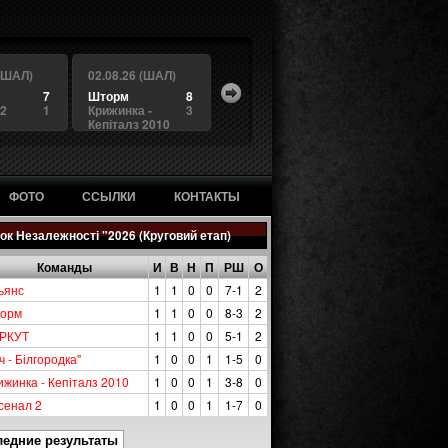
 (ШАЛ)
02.08.26 (ШАЛ)
7
Шторм
8
 2
1
Крижинка -
3
Кепіталз 2010
ФОТО
ССЫЛКИ
КОНТАКТЫ
ок Незалежності "2026 (Круговий етап)
Команды
И
В
Н
П
РШ
О
ьянс
1
1
0
0
7-1
2
орм
1
1
0
0
8-3
2
РКУТ
1
1
0
0
5-1
2
ч - Білгородка"
1
0
0
1
1-5
0
ижинка - Кепіталз 2010
1
0
0
1
3-8
0
сенал 2
1
0
0
1
1-7
0
ледние результаты