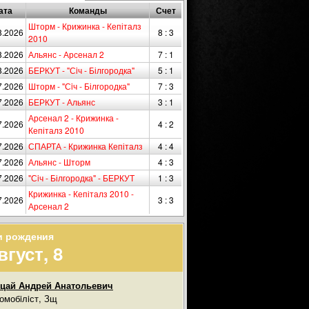
ата
Команды
Счет
Шторм - Крижинка - Кепіталз
8.2026
8 : 3
2010
8.2026
Альянс - Арсенал 2
7 : 1
8.2026
БЕРКУТ - "Сiч - Білгородка"
5 : 1
7.2026
Шторм - "Сiч - Білгородка"
7 : 3
7.2026
БЕРКУТ - Альянс
3 : 1
Арсенал 2 - Крижинка -
7.2026
4 : 2
Кепіталз 2010
7.2026
СПАРТА - Крижинка Кепіталз
4 : 4
7.2026
Альянс - Шторм
4 : 3
7.2026
"Сiч - Білгородка" - БЕРКУТ
1 : 3
Крижинка - Кепіталз 2010 -
7.2026
3 : 3
Арсенал 2
и рождения
вгуст, 8
цай Андрей Анатольевич
омобiлiст, Зщ