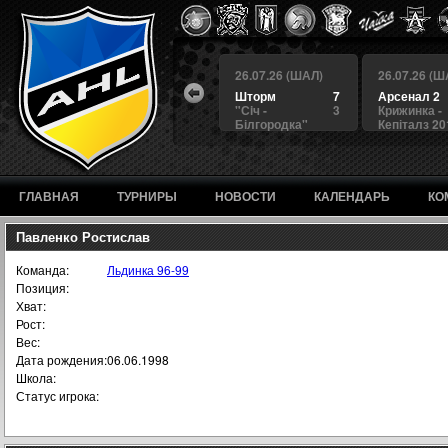
 (ШАЛ)
26.07.26 (ШАЛ)
26.07.26 (ШАЛ)
26.07.26 (Ш
4
БЕРКУТ
3
Шторм
7
Арсенал 2
а
4
Альянс
1
"Сiч -
3
Крижинка -
Білгородка"
Кепіталз 20
ГЛАВНАЯ
ТУРНИРЫ
НОВОСТИ
КАЛЕНДАРЬ
КО
Павленко Ростислав
Команда:
Льдинка 96-99
Позиция:
Хват:
Рост:
Вес:
Дата рождения:
06.06.1998
Школа:
Статус игрока: