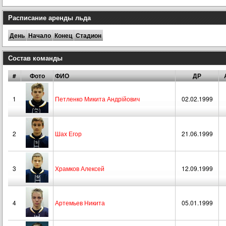
Расписание аренды льда
День
Начало
Конец
Стадион
Состав команды
#
Фото
ФИО
ДР
1
Петленко Микита Андрійович
02.02.1999
2
Шах Егор
21.06.1999
3
Храмков Алексей
12.09.1999
4
Артемьев Никита
05.01.1999