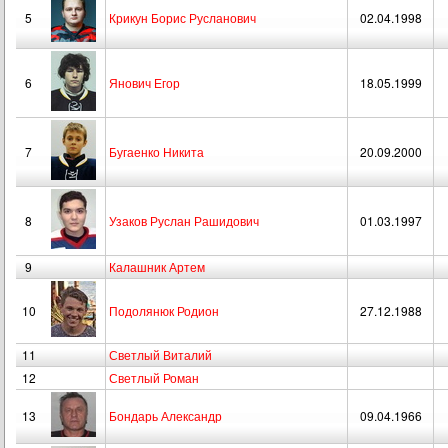
5
Крикун Борис Русланович
02.04.1998
6
Янович Егор
18.05.1999
7
Бугаенко Никита
20.09.2000
8
Узаков Руслан Рашидович
01.03.1997
9
Калашник Артем
10
Подолянюк Родион
27.12.1988
11
Светлый Виталий
12
Светлый Роман
13
Бондарь Александр
09.04.1966