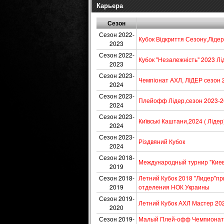
Карьера
Сезон
Сезон 2022-
Кубок Відкриття Сезону,Лідер
2023
Сезон 2022-
Кубок "Незалежність" 2023 Лі
2023
Сезон 2023-
Чемпіонат АХЛ, ЛІДЕР сезон 
2024
Сезон 2023-
Плейофф Лідер,сезон 2023-2
2024
Сезон 2023-
Київські Каштани,2024 ( Лідер
2024
Сезон 2023-
Різдвяний Кубок
2024
Сезон 2018-
Международный турнир "Киев
2019
Сезон 2018-
Летний Кубок 2018 "Лидер"пр
2019
отделения НОК Украины
Сезон 2019-
Летний Кубок АХЛ Мастер 20
2020
Сезон 2019-
Малый Плей-офф Чемпионат А