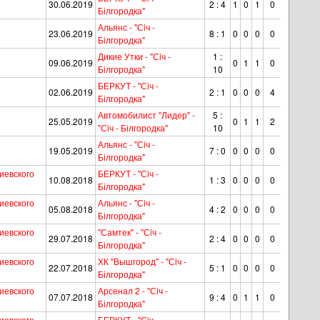
30.06.2019
2 : 4
1
0
1
0
Білгородка"
Альянс - "Сiч -
23.06.2019
8 : 1
0
0
0
0
Білгородка"
Дикие Утки - "Сiч -
1 :
09.06.2019
0
1
1
0
Білгородка"
10
БЕРКУТ - "Сiч -
02.06.2019
2 : 1
0
0
0
4
Білгородка"
Автомобилист "Лидер" -
5 :
25.05.2019
0
1
1
2
"Сiч - Білгородка"
10
Альянс - "Сiч -
19.05.2019
7 : 0
0
0
0
0
Білгородка"
иевского
БЕРКУТ - "Сiч -
10.08.2018
1 : 3
0
0
0
0
Білгородка"
иевского
Альянс - "Сiч -
05.08.2018
4 : 2
0
0
0
0
Білгородка"
иевского
"Самтек" - "Сiч -
29.07.2018
2 : 4
0
0
0
0
Білгородка"
иевского
ХК "Вышгород" - "Сiч -
22.07.2018
5 : 1
0
0
0
0
Білгородка"
иевского
Арсенал 2 - "Сiч -
07.07.2018
9 : 4
0
1
1
0
Білгородка"
иевского
БЕРКУТ - "Сiч -