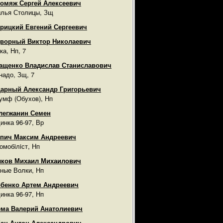
омяж Сергей Алексеевич
лья Столицы, Зщ
рицкий Евгений Сергеевич
ворный Виктор Николаевич
ка, Нп, 7
ащенко Владислав Станиславович
надо, Зщ, 7
арный Александр Григорьевич
умф (Обухов), Нп
легжанин Семен
инка 96-97, Вр
пич Максим Андреевич
омобiлiст, Нп
лков Михаил Михаилович
ные Волки, Нп
бенко Артем Андреевич
инка 96-97, Нп
ма Валерий Анатолиевич
ан Антон Александрович