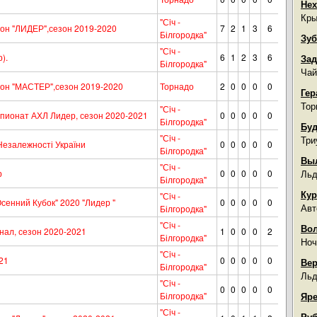
Нех
Кры
"Сiч -
он "ЛИДЕР",сезон 2019-2020
7
2
1
3
6
Білгородка"
Зуб
"Сiч -
).
6
1
2
3
6
Зад
Білгородка"
Чай
он "МАСТЕР",сезон 2019-2020
Торнадо
2
0
0
0
0
Гер
Тор
"Сiч -
ионат АХЛ Лидер, сезон 2020-2021
0
0
0
0
0
Білгородка"
Буд
"Сiч -
Три
Незалежності України
0
0
0
0
0
Білгородка"
Вы
"Сiч -
р
0
0
0
0
0
Льд
Білгородка"
Кур
"Сiч -
енний Кубок" 2020 "Лидер "
0
0
0
0
0
Авт
Білгородка"
"Сiч -
Во
ал, сезон 2020-2021
1
0
0
0
2
Білгородка"
Ноч
"Сiч -
21
0
0
0
0
0
Вер
Білгородка"
Льд
"Сiч -
0
0
0
0
0
Білгородка"
Яре
"Сiч -
Руб