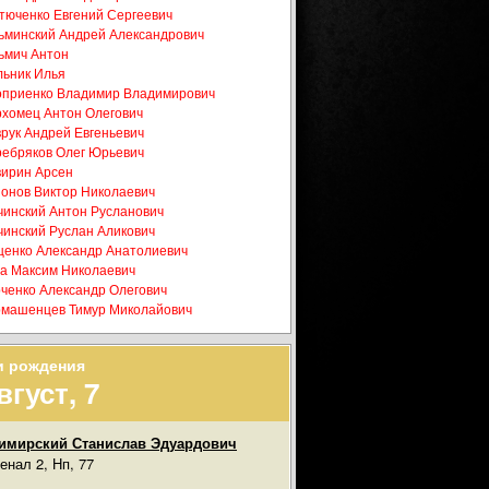
тюченко Евгений Сергеевич
ьминский Андрей Александрович
ьмич Антон
ьник Илья
приенко Владимир Владимирович
хомец Антон Олегович
рук Андрей Евгеньевич
ебряков Олег Юрьевич
ирин Арсен
онов Виктор Николаевич
инский Антон Русланович
инский Руслан Аликович
енко Александр Анатолиевич
а Максим Николаевич
ченко Александр Олегович
машенцев Тимур Миколайович
и рождения
вгуст, 7
имирский Станислав Эдуардович
енал 2, Нп, 77