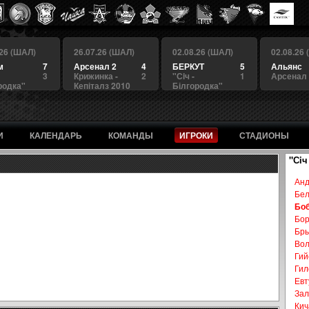
.26 (ШАЛ)
26.07.26 (ШАЛ)
02.08.26 (ШАЛ)
02.08.26
м
7
Арсенал 2
4
БЕРКУТ
5
Альянс
3
Крижинка -
2
"Сiч -
1
Арсенал
родка"
Кепіталз 2010
Білгородка"
И
КАЛЕНДАРЬ
КОМАНДЫ
ИГРОКИ
СТАДИОНЫ
"Сiч
Анд
Бел
Боб
Бор
Бры
Вол
Гий
Гил
Евт
Зал
Кич