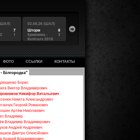
 (ШАЛ)
02.08.26 (ШАЛ)
7
Шторм
8
 2
1
Крижинка -
3
Кепіталз 2010
ФОТО
ССЫЛКИ
КОНТАКТЫ
 - Білгородка"
рющенко Борис
юга Виктор Владимирович
ровников Никифор Витальевич
ознюк Никита Александрович
танчук Георгий Романович
ошин Артём Николаевич
ез Владимир
ёв Владимир Владимирович
ухов Андрей Андреевич
ашков Дмитро Олексійович
а Андрей Владимирович