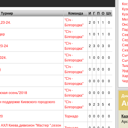
Кос
Куз
Турнир
Команда
И
Г
П
О
Шт
Куз
Мел
"Сiч -
,23-24.
2
0
1
1
0
Оно
Білгородка"
Пар
"Сiч -
дер
1
0
1
1
0
Сев
Білгородка"
Сер
"Сiч -
Сив
23-24
2
3
0
3
0
Білгородка"
Сиз
"Сiч -
Сыч
024.
1
0
0
0
0
Білгородка"
Сыч
Тыщ
"Сiч -
)
0
0
0
0
0
Урд
Білгородка"
Хар
"Сiч -
0
0
0
0
0
Чер
Білгородка"
"Сiч -
ская осень"2018
0
0
0
0
0
Білгородка"
Дн
А
и поддержке Киевского городского
"Сiч -
9
2
3
5
4
Білгородка"
Каз
20
Торнадо
0
0
0
0
0
Арс
ХЛ Киева,дивизион "Мастер ",сезон
Торнадо
0
0
0
0
0