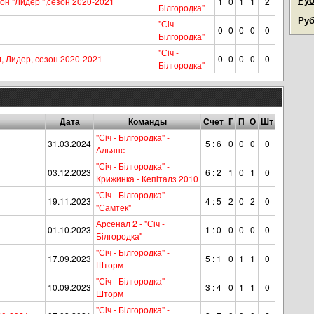
н "Лидер ",сезон 2020-2021
1
0
1
1
2
Білгородка"
Руб
"Сiч -
0
0
0
0
0
Білгородка"
"Сiч -
 Лидер, сезон 2020-2021
0
0
0
0
0
Білгородка"
Дата
Команды
Счет
Г
П
О
Шт
"Сiч - Білгородка" -
31.03.2024
5 : 6
0
0
0
0
Альянс
"Сiч - Білгородка" -
03.12.2023
6 : 2
1
0
1
0
Крижинка - Кепіталз 2010
"Сiч - Білгородка" -
19.11.2023
4 : 5
2
0
2
0
"Самтек"
Арсенал 2 - "Сiч -
01.10.2023
1 : 0
0
0
0
0
Білгородка"
"Сiч - Білгородка" -
17.09.2023
5 : 1
0
1
1
0
Шторм
"Сiч - Білгородка" -
10.09.2023
3 : 4
0
1
1
0
Шторм
"Сiч - Білгородка" -