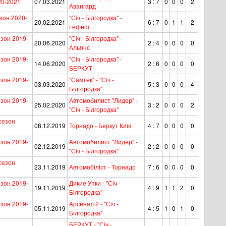
20-2021
07.03.2021
3 : 7
0
0
0
2
Авангард
зон 2020-
"Сiч - Білгородка" -
20.02.2021
6 : 7
0
1
1
2
Гефест
зон 2019-
"Сiч - Білгородка" -
20.06.2020
2 : 4
0
0
0
0
Альянс
зон 2019-
"Сiч - Білгородка" -
14.06.2020
2 : 6
0
0
0
0
БЕРКУТ
зон 2019-
"Самтек" - "Сiч -
03.03.2020
5 : 3
0
0
0
4
Білгородка"
зон 2019-
Автомобилист "Лидер" -
25.02.2020
3 : 2
0
0
0
2
"Сiч - Білгородка"
сезон
08.12.2019
Торнадо - Беркут Київ
4 : 7
0
0
0
0
зон 2019-
Автомобилист "Лидер" -
02.12.2019
2 : 2
0
0
0
0
"Сiч - Білгородка"
сезон
23.11.2019
Автомобiлiст - Торнадо
7 : 6
0
0
0
0
зон 2019-
Дикие Утки - "Сiч -
19.11.2019
4 : 9
1
1
2
0
Білгородка"
зон 2019-
Арсенал 2 - "Сiч -
05.11.2019
4 : 5
1
0
1
0
Білгородка"
БЕРКУТ - "Сiч -