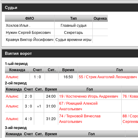
Судьи
ФИО
Тип
Оценка
Хохлов Илья .
Главный судья
Нужин Сергей Борисович
Секретарь
Кравчук Виктор Йосифович
Судья времени игры
Взятия ворот
1-ый период
Команда
Счет
Сит.
Время
Гол
Альянс
1 : 0
16:50
55 / Стрик Анатолий Леонидович
2-ой период
Команда
Счет
Сит.
Время
Гол
Альянс
2 : 0
24:00
19 / Костюченко Игорь Андреевич
76 / Ков
67 / Рокицкий Алексей
Альянс
3 : 0
+1
31:00
Анатольевич
74 / Терновой Вячеслав
88 / Со
Альянс
4 : 0
31:20
Анатольевич
Сергеев
3-ий период
Команда
Счет
Сит.
Время
Гол