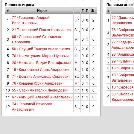
Полевые игроки
Полевые игрок
#
Игрок
Г
П
Шт
#
77 / Грищенко Андрей
22 / Дидковс
1
Нп
0
0
2
1
Валентинович
Николаевич
2
2 / Пятигорский Павел Николаевич
Зщ
0
0
0
76 / Бобровн
2
Валентинов
88 / Сорочинский Станислав
3
Нп
0
1
0
Сергеевич
27 / Кодацки
3
Александров
4
50 / Слуцкий Тадеуш Анатольевич
Зщ
2
0
2
4
98 / Андрющ
5
70 / Нигматуллин Марат Нурович
Нп
0
0
0
5
99 / Кузьмич
6
20 / Николаев Вадим Евстафьевич
Нп
0
0
0
6
16 / Севрук 
7
19 / Костюченко Игорь Андреевич
Зщ
1
0
0
18 / Бобров
8
71 / Довгань Александр Сергеевич
Зщ
0
0
0
7
Витальевич
9
76 / Ковалев Юрий Алексеевич
Нп
0
1
0
8
10 / Серебр
10
55 / Стрик Анатолий Леонидович
Нп
1
0
0
80 / Онопри
9
11
67 / Рокицкий Алексей Анатольевич
Нп
1
1
0
Владимиров
74 / Терновой Вячеслав
12
Зщ
2
0
0
Анатольевич