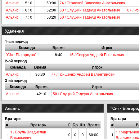
Альянс
5 : 0
50:00
74 / Терновой Вячеслав Анатольевич
Альянс
6 : 0
52:00
50 / Слуцкий Тадеуш Анатольевич
67 / Р
Альянс
7 : 0
53:20
50 / Слуцкий Тадеуш Анатольевич
Удаления
1-ый период
Команда
Время
Игрок
"Сiч - Білгородка"
8:40
16 / Севрук Андрей Евгеньевич
2-ой период
Команда
Время
Игрок
Альянс
36:30
77 / Грищенко Андрей Валентинович
3-ий период
Команда
Время
Игрок
Альянс
42:10
50 / Слуцкий Тадеуш Анатольевич
Альянс
"Сiч - Білгоро
Вратари
Вратари
#
Вратарь
Г
Бр
Шт
Время
#
В
1 / Бруль Владислав
1 / Мартынов
1
0
0
0
60:00
1
Васильевич
Владимиров