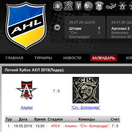
 (ШАЛ)
26.07.26 (ШАЛ)
26.07.26 (ШАЛ)
26.07.26 (Ш
4
БЕРКУТ
3
Шторм
7
Арсенал 2
а
4
Альянс
1
"Сiч -
3
Крижинка -
Білгородка"
Кепіталз 20
ГЛАВНАЯ
ТУРНИРЫ
НОВОСТИ
КАЛЕНДАРЬ
КО
Летний Кубок АХЛ 2019(Лидер).
7 : 0
Альянс
"Сiч - Білгородка"
Тур
Дата
Время
Стадион
Команды
Счет
1
19.05.2019
13:30
АТЄК
Альянс
-
"Сiч - Білгородка"
7 : 0