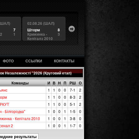
 (ШАЛ)
02.08.26 (ШАЛ)
7
Шторм
8
 2
1
Крижинка -
3
Кепіталз 2010
ФОТО
ССЫЛКИ
КОНТАКТЫ
ок Незалежності "2026 (Круговий етап)
Команды
И
В
Н
П
РШ
О
ьянс
1
1
0
0
7-1
2
орм
1
1
0
0
8-3
2
РКУТ
1
1
0
0
5-1
2
ч - Білгородка"
1
0
0
1
1-5
0
ижинка - Кепіталз 2010
1
0
0
1
3-8
0
сенал 2
1
0
0
1
1-7
0
ледние результаты