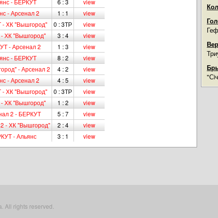
янс - БЕРКУТ
6 : 3
view
Кол
нс - Арсенал 2
1 : 1
view
Гол
 - ХК "Вышгород"
0 : 3ТР
view
Геф
 - ХК "Вышгород"
3 : 4
view
Вер
УТ - Арсенал 2
1 : 3
view
Три
янс - БЕРКУТ
8 : 2
view
Бры
ород" - Арсенал 2
4 : 2
view
"Сi
нс - Арсенал 2
4 : 5
view
 - ХК "Вышгород"
0 : 3ТР
view
 - ХК "Вышгород"
1 : 2
view
нал 2 - БЕРКУТ
5 : 7
view
2 - ХК "Вышгород"
2 : 4
view
КУТ - Альянс
3 : 1
view
All rights reserved.