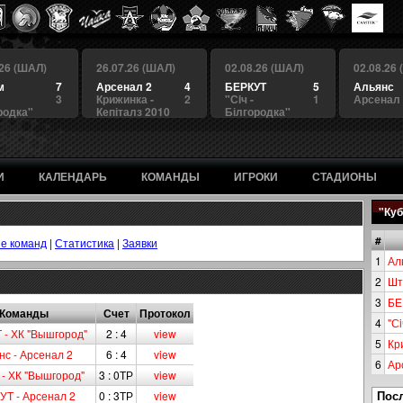
.26 (ШАЛ)
26.07.26 (ШАЛ)
02.08.26 (ШАЛ)
02.08.26
м
7
Арсенал 2
4
БЕРКУТ
5
Альянс
3
Крижинка -
2
"Сiч -
1
Арсенал
родка"
Кепіталз 2010
Білгородка"
И
КАЛЕНДАРЬ
КОМАНДЫ
ИГРОКИ
СТАДИОНЫ
"Куб
#
е команд
|
Статистика
|
Заявки
1
Ал
2
Шт
3
БЕ
Команды
Счет
Протокол
4
"Сi
 - ХК "Вышгород"
2 : 4
view
5
Кр
нс - Арсенал 2
6 : 4
view
6
Ар
 - ХК "Вышгород"
3 : 0ТР
view
Пос
УТ - Арсенал 2
0 : 3ТР
view