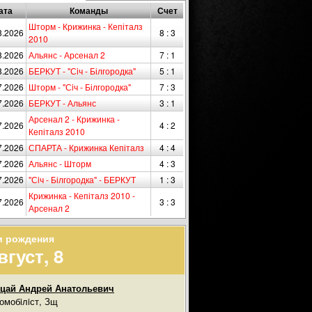
ата
Команды
Счет
Шторм - Крижинка - Кепіталз
8.2026
8 : 3
2010
8.2026
Альянс - Арсенал 2
7 : 1
8.2026
БЕРКУТ - "Сiч - Білгородка"
5 : 1
7.2026
Шторм - "Сiч - Білгородка"
7 : 3
7.2026
БЕРКУТ - Альянс
3 : 1
Арсенал 2 - Крижинка -
7.2026
4 : 2
Кепіталз 2010
7.2026
СПАРТА - Крижинка Кепіталз
4 : 4
7.2026
Альянс - Шторм
4 : 3
7.2026
"Сiч - Білгородка" - БЕРКУТ
1 : 3
Крижинка - Кепіталз 2010 -
7.2026
3 : 3
Арсенал 2
и рождения
вгуст, 8
цай Андрей Анатольевич
омобiлiст, Зщ