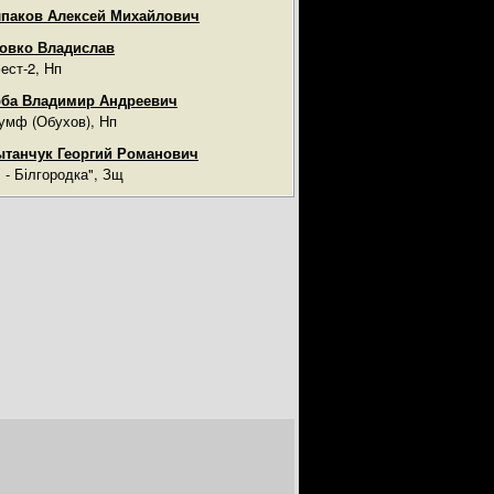
паков Алексей Михайлович
овко Владислав
ест-2, Нп
ба Владимир Андреевич
умф (Обухов), Нп
танчук Георгий Романович
ч - Білгородка", Зщ