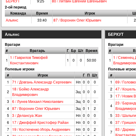
БЕРКУТ
9:25
80 / Литвин Евгений Евгеньевич
2-ой период
Команда
Время
Игрок
Ш
Альянс
33:40
87 / Воронин Олег Юрьевич
2
Альянс
БЕРКУТ
Вратари
Вратари
#
Вратарь
Г
Бр
Шт
Время
#
В
1 / Гаврилов Тимофей
1 / Семенец 
1
1
0
0
50:00
1
Константинович
Владимиров
Полевые игроки
Полевые игрок
#
Игрок
Г
П
Шт
#
1
71 / Довгань Александр Сергеевич
Нп
0
0
0
1
69 / Головк
18 / Бойко Александр
2
47 / Кошел
2
Зщ
0
0
0
Владимирович
3
17 / Новик 
3
6 / Лунев Михаил Николаевич
Зщ
0
0
0
23 / Баран
4
4
87 / Воронин Олег Юрьевич
Зщ
0
1
2
Владимиро
5
3 / Делансуа Жан
Нп
0
0
0
5
33 / Шалыг
6
17 / Джеффей Кристофер Райан
Нп
0
0
0
6
37 / Гриши
7
19 / Костюченко Игорь Андреевич
Нп
0
0
2
83 / Даркин
7
Константин