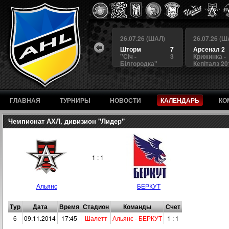
 (ШАЛ)
26.07.26 (ШАЛ)
26.07.26 (ШАЛ)
26.07.26 (Ш
4
БЕРКУТ
3
Шторм
7
Арсенал 2
а
4
Альянс
1
"Сiч -
3
Крижинка -
Білгородка"
Кепіталз 20
ГЛАВНАЯ
ТУРНИРЫ
НОВОСТИ
КАЛЕНДАРЬ
КО
Чемпионат АХЛ, дивизион "Лидер"
1 : 1
Альянс
БЕРКУТ
Тур
Дата
Время
Стадион
Команды
Счет
6
09.11.2014
17:45
Шалетт
Альянс
-
БЕРКУТ
1 : 1