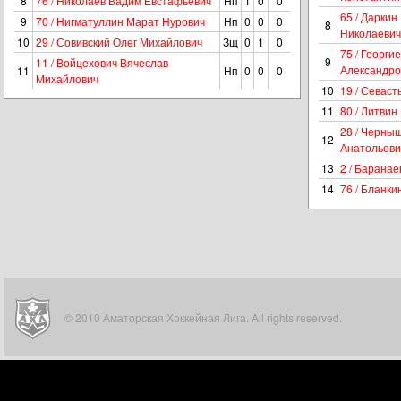
8
76 / Николаев Вадим Евстафьевич
Нп
1
0
0
65 / Даркин
9
70 / Нигматуллин Марат Нурович
Нп
0
0
0
8
Николаевич
10
29 / Совивский Олег Михайлович
Зщ
0
1
0
75 / Георг
9
11 / Войцехович Вячеслав
Александро
11
Нп
0
0
0
Михайлович
10
19 / Севаст
11
80 / Литвин
28 / Черны
12
Анатольеви
13
2 / Барана
14
76 / Бланки
© 2010 Аматорская Хоккейная Лига. All rights reserved.