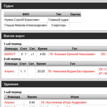
Судьи
ФИО
Тип
Оценка
Нужин Сергей Борисович
Главный судья
Глушак Максим Александрович
Секретарь
Взятия ворот
1-ый период
Команда
Счет
Сит.
Время
Гол
БЕРКУТ
0 : 1
+1
4:30
76 / Бланкин Евгений Николаевич
69 
2-ой период
Команда
Счет
Сит.
Время
Гол
29 / 
Альянс
1 : 1
20:20
76 / Николаев Вадим Евстафьевич
87 / 
Удаления
1-ый период
Команда
Время
Игрок
Альянс
3:40
19 / Костюченко Игорь Андреевич