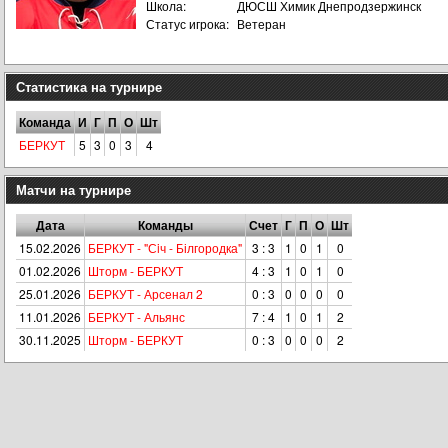
Школа:
ДЮСШ Химик Днепродзержинск
Статус игрока:
Ветеран
Статистика на турнире
Команда
И
Г
П
О
Шт
БЕРКУТ
5
3
0
3
4
Матчи на турнире
Дата
Команды
Счет
Г
П
О
Шт
15.02.2026
БЕРКУТ - "Сiч - Білгородка"
3 : 3
1
0
1
0
01.02.2026
Шторм - БЕРКУТ
4 : 3
1
0
1
0
25.01.2026
БЕРКУТ - Арсенал 2
0 : 3
0
0
0
0
11.01.2026
БЕРКУТ - Альянс
7 : 4
1
0
1
2
30.11.2025
Шторм - БЕРКУТ
0 : 3
0
0
0
2