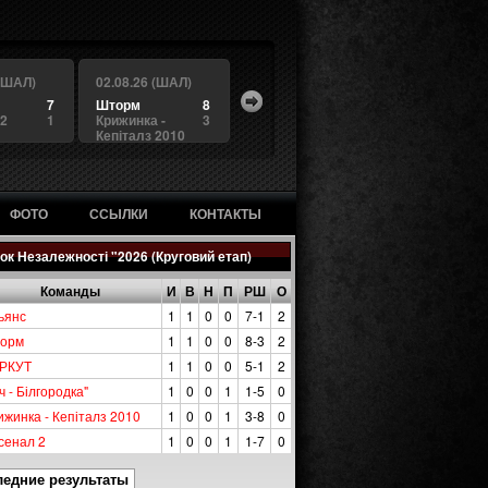
 (ШАЛ)
02.08.26 (ШАЛ)
7
Шторм
8
 2
1
Крижинка -
3
Кепіталз 2010
ФОТО
ССЫЛКИ
КОНТАКТЫ
ок Незалежності "2026 (Круговий етап)
Команды
И
В
Н
П
РШ
О
ьянс
1
1
0
0
7-1
2
орм
1
1
0
0
8-3
2
РКУТ
1
1
0
0
5-1
2
ч - Білгородка"
1
0
0
1
1-5
0
ижинка - Кепіталз 2010
1
0
0
1
3-8
0
сенал 2
1
0
0
1
1-7
0
ледние результаты