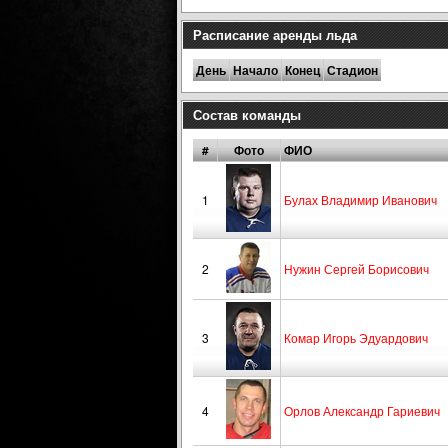
Расписание аренды льда
День
Начало
Конец
Стадион
Состав команды
#
Фото
ФИО
1
Булах Владимир Иванович
2
Нужин Сергей Борисович
3
Комар Игорь Эдуардович
4
Орлов Александр Гариевич