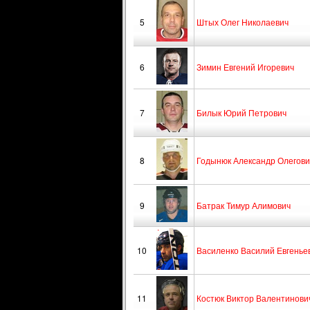
5
Штых Олег Николаевич
6
Зимин Евгений Игоревич
7
Билык Юрий Петрович
8
Годынюк Александр Олегови
9
Батрак Тимур Алимович
10
Василенко Василий Евгенье
11
Костюк Виктор Валентинови