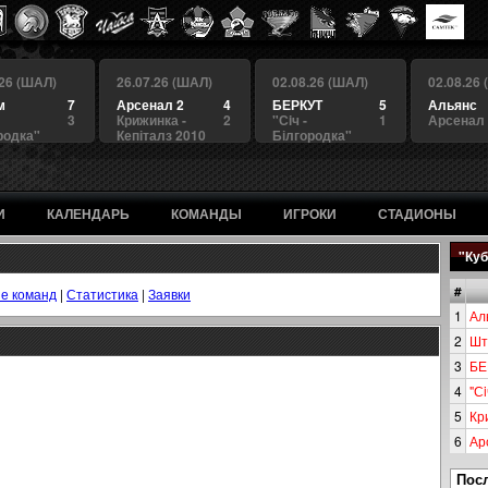
.26 (ШАЛ)
26.07.26 (ШАЛ)
02.08.26 (ШАЛ)
02.08.26
м
7
Арсенал 2
4
БЕРКУТ
5
Альянс
3
Крижинка -
2
"Сiч -
1
Арсенал
родка"
Кепіталз 2010
Білгородка"
И
КАЛЕНДАРЬ
КОМАНДЫ
ИГРОКИ
СТАДИОНЫ
"Куб
#
е команд
|
Статистика
|
Заявки
1
Ал
2
Шт
3
БЕ
4
"Сi
5
Кр
6
Ар
Пос