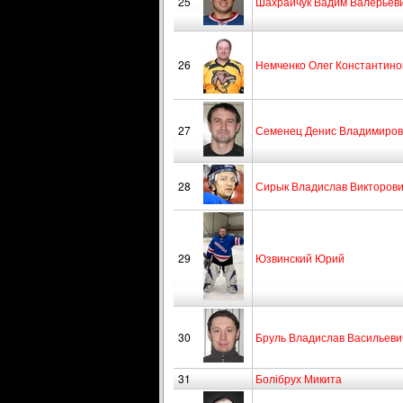
25
Шахрайчук Вадим Валерьев
26
Немченко Олег Константино
27
Семенец Денис Владимиров
28
Сирык Владислав Викторов
29
Юзвинский Юрий
30
Бруль Владислав Васильеви
31
Болібрух Микита