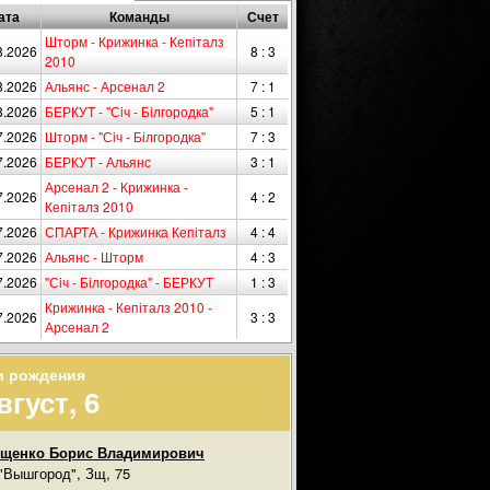
ата
Команды
Счет
Шторм - Крижинка - Кепіталз
8.2026
8 : 3
2010
8.2026
Альянс - Арсенал 2
7 : 1
8.2026
БЕРКУТ - "Сiч - Білгородка"
5 : 1
7.2026
Шторм - "Сiч - Білгородка"
7 : 3
7.2026
БЕРКУТ - Альянс
3 : 1
Арсенал 2 - Крижинка -
7.2026
4 : 2
Кепіталз 2010
7.2026
СПАРТА - Крижинка Кепіталз
4 : 4
7.2026
Альянс - Шторм
4 : 3
7.2026
"Сiч - Білгородка" - БЕРКУТ
1 : 3
Крижинка - Кепіталз 2010 -
7.2026
3 : 3
Арсенал 2
и рождения
вгуст, 6
ищенко Борис Владимирович
"Вышгород", Зщ, 75