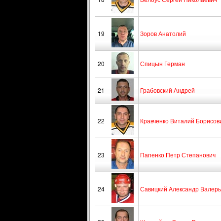
19
Зоров Анатолий
20
Спицын Герман
21
Грабовский Андрей
22
Кравченко Виталий Борисов
23
Папенко Петр Степанович
24
Савицкий Александр Валерь