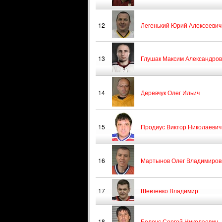
12
Легенький Юрий Алексеевич
13
Глушак Максим Александров
14
Деревчук Олег Ильич
15
Продиус Виктор Николаевич
16
Мартынов Олег Владимиров
17
Шевченко Владимир
18
Белоус Сергей Николаевич