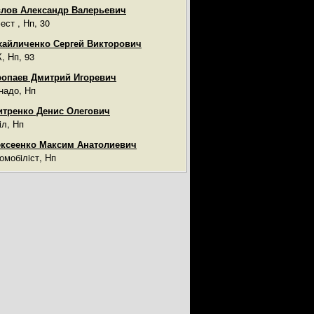
лов Александр Валерьевич
ест , Нп, 30
айличенко Сергей Викторович
, Нп, 93
опаев Дмитрий Игоревич
надо, Нп
тренко Денис Олегович
iл, Нп
ксеенко Максим Анатолиевич
омобiлiст, Нп