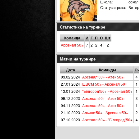
Школа:
сокол
Статус игрока:
Вете
Статистика на турнире
Команда
И
Г
П
О
Шт
Арсенал 50+
7
2
2
4
2
Матчи на турнире
Дата
Команды
С
03.02.2024
Арсенал 50+ - Атeк 50+
4 
27.01.2024
ШВСМ 50+ - Арсенал 50+
1 
13.01.2024
"Бiлгород"50+ - Арсенал 50+
1 
09.12.2023
Арсенал 50+ - Атeк 50+
3 
04.11.2023
Арсенал 50+ - Атeк 50+
1 
21.10.2023
Альянс 50+ - Арсенал 50+
2 
07.10.2023
Арсенал 50+ - "Бiлгород"50+
4 