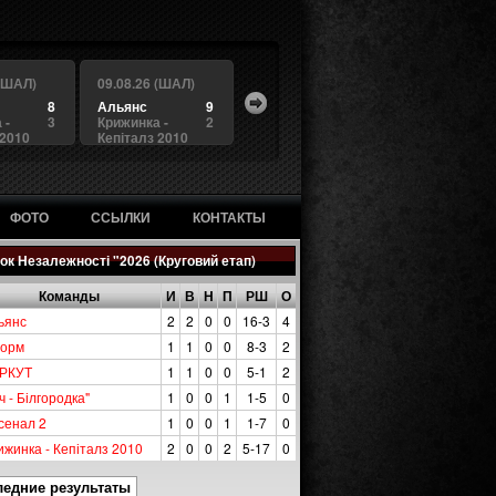
 (ШАЛ)
09.08.26 (ШАЛ)
8
Альянс
9
 -
3
Крижинка -
2
 2010
Кепіталз 2010
ФОТО
ССЫЛКИ
КОНТАКТЫ
ок Незалежності "2026 (Круговий етап)
Команды
И
В
Н
П
РШ
О
ьянс
2
2
0
0
16-3
4
орм
1
1
0
0
8-3
2
РКУТ
1
1
0
0
5-1
2
ч - Білгородка"
1
0
0
1
1-5
0
сенал 2
1
0
0
1
1-7
0
ижинка - Кепіталз 2010
2
0
0
2
5-17
0
ледние результаты