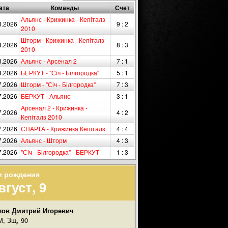
ата
Команды
Счет
Альянс - Крижинка - Кепіталз
8.2026
9 : 2
2010
Шторм - Крижинка - Кепіталз
8.2026
8 : 3
2010
8.2026
Альянс - Арсенал 2
7 : 1
8.2026
БЕРКУТ - "Сiч - Білгородка"
5 : 1
7.2026
Шторм - "Сiч - Білгородка"
7 : 3
7.2026
БЕРКУТ - Альянс
3 : 1
Арсенал 2 - Крижинка -
7.2026
4 : 2
Кепіталз 2010
7.2026
СПАРТА - Крижинка Кепіталз
4 : 4
7.2026
Альянс - Шторм
4 : 3
7.2026
"Сiч - Білгородка" - БЕРКУТ
1 : 3
и рождения
вгуст, 9
ов Дмитрий Игоревич
, Зщ, 90