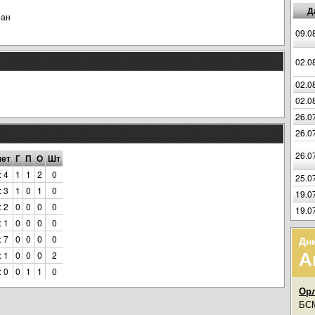
Д
ран
09.0
02.0
02.0
02.0
26.0
26.0
26.0
чет
Г
П
О
Шт
: 4
1
1
2
0
25.0
: 3
1
0
1
0
19.0
: 2
0
0
0
0
19.0
: 1
0
0
0
0
: 7
0
0
0
0
Дн
А
: 1
0
0
0
2
: 0
0
1
1
0
Орл
БСМ