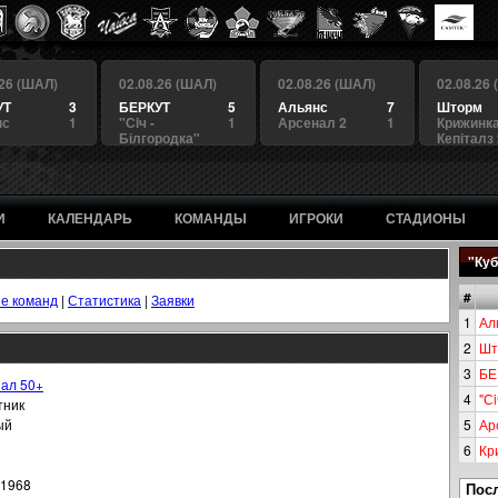
.26 (ШАЛ)
02.08.26 (ШАЛ)
02.08.26 (ШАЛ)
02.08.26
УТ
3
БЕРКУТ
5
Альянс
7
Шторм
нс
1
"Сiч -
1
Арсенал 2
1
Крижинка
Білгородка"
Кепіталз
И
КАЛЕНДАРЬ
КОМАНДЫ
ИГРОКИ
СТАДИОНЫ
"Куб
#
е команд
|
Статистика
|
Заявки
1
Ал
2
Шт
3
БЕ
ал 50+
4
"Сi
тник
ый
5
Ар
6
Кр
.1968
Пос