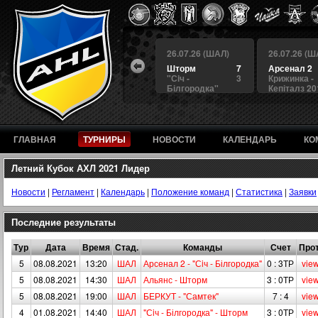
 (ШАЛ)
26.07.26 (ШАЛ)
26.07.26 (ШАЛ)
26.07.26 (Ш
4
БЕРКУТ
3
Шторм
7
Арсенал 2
а
4
Альянс
1
"Сiч -
3
Крижинка -
Білгородка"
Кепіталз 20
ГЛАВНАЯ
ТУРНИРЫ
НОВОСТИ
КАЛЕНДАРЬ
КО
Летний Кубок АХЛ 2021 Лидер
Новости
|
Регламент
|
Календарь
|
Положение команд
|
Статистика
|
Заявки
Последние результаты
Тур
Дата
Время
Стад.
Команды
Счет
Прот
5
08.08.2021
13:20
ШАЛ
Арсенал 2 - "Сiч - Білгородка"
0 : 3ТР
vie
5
08.08.2021
14:30
ШАЛ
Альянс - Шторм
3 : 0ТР
vie
5
08.08.2021
19:00
ШАЛ
БЕРКУТ - "Самтек"
7 : 4
vie
4
01.08.2021
14:40
ШАЛ
"Сiч - Білгородка" - Шторм
3 : 0ТР
vie