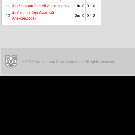
11
31 / Чесаков Сергей Анатольевич
Нп
0
0
0
4 / Старовойда Дмитрий
12
Зщ
0
0
2
Александрович
© 2010 Аматорская Хоккейная Лига. All rights reserved.