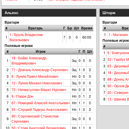
Альянс
Шторм
Вратари
Вратари
#
Вратарь
Г
Бр
Шт
Время
#
Вра
1 / Бруль Владислав
1
1 / Матюхин
1
7
0
0
60:00
Васильевич
Полевые игрок
Полевые игроки
#
#
Игрок
Г
П
Шт
1
5 / Бовтунен
18 / Бойко Александр
2
33 / Гарбуз 
1
Зщ
0
0
0
Владимирович
3
63 / Дешевый
2
71 / Довгань Александр Сергеевич
Зщ
1
0
2
4
18 / Дешевы
3
6 / Лунёв Павел Михайлович
Нп
0
0
0
5
88 / Донец А
4
12 / Лунев Михаил Николаевич
Зщ
0
0
0
6
90 / Орлов 
5
70 / Нигматуллин Марат Нурович
Нп
0
0
0
7
20 / Северин
6
9 / Пэрри Дэн
Нп
0
1
2
8
13 / Швачка 
7
67 / Рокицкий Алексей Анатольевич
Нп
1
1
0
8
55 / Слуцкий Тадеуш Анатольевич
Нп
1
0
2
90 / Сорочинский Станислав
9
Зщ
0
0
0
Сергеевич
10
50 / Стрик Анатолий Леонидович
Нп
1
1
0