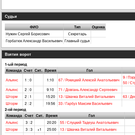
Судьи
ФИО
Тип
Оценка
Нужин Сергей Борисович
Секретарь
Горбатюк Александр Васильевич
Главный судья
Взятия ворот
1-ый период
Команда
Счет
Сит.
Время
Гол
9 / Пэ
Альянс
1 : 0
1:10
67 / Рокицкий Алексей Анатольевич
50 / С
Альянс
2 : 0
9:10
71 / Довгань Александр Сергеевич
Шторм
2 : 1
15:20
13 / Швачка Виталий Витальевич
63 / Д
Шторм
2 : 2
19:56
33 / Гарбуз Максим Васильевич
2-ой период
Команда
Счет
Сит.
Время
Гол
Альянс
3 : 2
20:20
55 / Слуцкий Тадеуш Анатольевич
Шторм
3 : 3
+1
25:00
13 / Швачка Виталий Витальевич