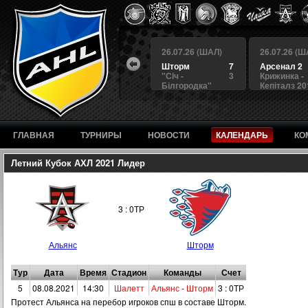
 (ШАЛ)
26.07.26 (ШАЛ)
26.07.26 (ШАЛ)
26.07.26 (Ш
4
БЕРКУТ
3
Шторм
7
Арсенал 2
а
4
Альянс
1
"Сiч -
3
Крижинка -
Білгородка"
Кепіталз 20
ГЛАВНАЯ
ТУРНИРЫ
НОВОСТИ
КАЛЕНДАРЬ
КО
Летний Кубок АХЛ 2021 Лидер
3 : 0ТР
Альянс
Шторм
Тур
Дата
Время
Стадион
Команды
Счет
5
08.08.2021
14:30
Шалетт
Альянс
-
Шторм
3 : 0ТР
Протест Альянса на перебор игроков спш в составе Шторм.