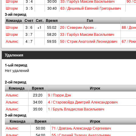
Шторм
3 : 4
30:00
33 / Гарбуз Максим Васильевич
90 /
Шторм
3 : 5
30:40
63 / Дешевый Евгений Григорьевич
3-ий период
Команда
Счет
Сит.
Время
Гол
Шторм
3 : 6
+1
55:02
20 / Северин Арсен .
88 / До
Шторм
3 : 7
58:20
33 / Гарбуз Максим Васильевич
Альянс
4 : 7
59:55
50 / Стрик Анатолий Леонидович
67 / Ро
Удаления
1-ый период
Нет удалений
2-ой период
Команда
Время
Игрок
Альянс
23:20
9 / Пэрри Дэн
Альянс
34:00
4 / Старовойда Дмитрий Александрович
Альянс
35:00
1 / Бруль Владислав Васильевич
3-ий период
Команда
Время
Игрок
Альянс
50:00
71 / Довгань Александр Сергеевич
Альянс
54:00
55 / Слуцкий Тадеуш Анатольевич