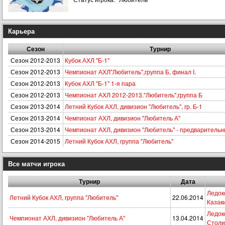
Карьера
Сезон
Турнир
Сезон 2012-2013
Кубок АХЛ "Б-1"
Сезон 2012-2013
Чемпионат АХЛ"Любитель",группа Б, финал I.
Сезон 2012-2013
Кубок АХЛ "Б-1" 1-я пара
Сезон 2012-2013
Чемпионат АХЛ 2012-2013."Любитель",группа Б
Сезон 2013-2014
Летний Кубок АХЛ, дивизион "Любитель", гр. Б-1
Сезон 2013-2014
Чемпионат АХЛ, дивизион "Любитель А"
Сезон 2013-2014
Чемпионат АХЛ, дивизион "Любитель" - предварительн
Сезон 2014-2015
Летний Кубок АХЛ, группа "Любитель"
Все матчи игрока
Турнир
Дата
Ледок
Летний Кубок АХЛ, группа "Любитель"
22.06.2014
Казак
Ледок
Чемпионат АХЛ, дивизион "Любитель А"
13.04.2014
Стол