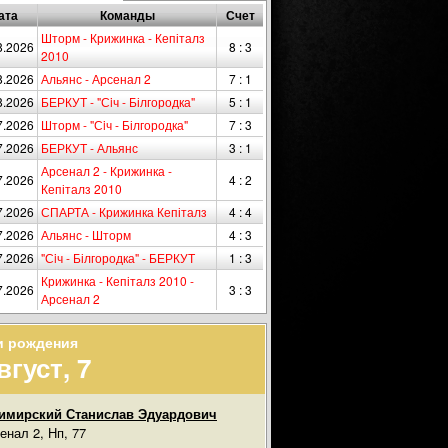
ата
Команды
Счет
Шторм - Крижинка - Кепіталз
8.2026
8 : 3
2010
8.2026
Альянс - Арсенал 2
7 : 1
8.2026
БЕРКУТ - "Сiч - Білгородка"
5 : 1
7.2026
Шторм - "Сiч - Білгородка"
7 : 3
7.2026
БЕРКУТ - Альянс
3 : 1
Арсенал 2 - Крижинка -
7.2026
4 : 2
Кепіталз 2010
7.2026
СПАРТА - Крижинка Кепіталз
4 : 4
7.2026
Альянс - Шторм
4 : 3
7.2026
"Сiч - Білгородка" - БЕРКУТ
1 : 3
Крижинка - Кепіталз 2010 -
7.2026
3 : 3
Арсенал 2
и рождения
вгуст, 7
имирский Станислав Эдуардович
енал 2, Нп, 77