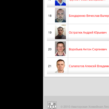
18
Бондаренко Вячеслав Валер
19
Остратюк Андрей Юрьевич
20
Воробьев Антон Сергеевич
21
Салапатов Алексей Владим
© 2010 Аматорская Хоккейная Лига. 