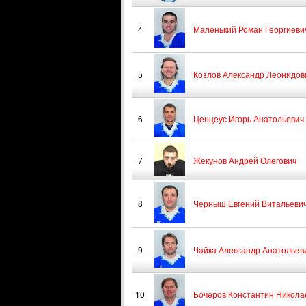
4
Маленький Роман Георгиеви
5
Козлов Александр Леонидов
6
Ценцеус Игорь Анатольевич
7
Жекунов Андрей Олегович
8
Черныш Евгений Витальеви
9
Чайка Александр Анатольев
10
Бочеров Константин Никола