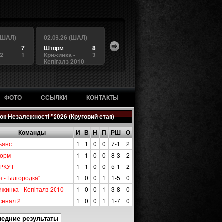
 (ШАЛ)
02.08.26 (ШАЛ)
7
Шторм
8
 2
1
Крижинка -
3
Кепіталз 2010
ФОТО
ССЫЛКИ
КОНТАКТЫ
ок Незалежності "2026 (Круговий етап)
Команды
И
В
Н
П
РШ
О
ьянс
1
1
0
0
7-1
2
орм
1
1
0
0
8-3
2
РКУТ
1
1
0
0
5-1
2
ч - Білгородка"
1
0
0
1
1-5
0
ижинка - Кепіталз 2010
1
0
0
1
3-8
0
сенал 2
1
0
0
1
1-7
0
ледние результаты