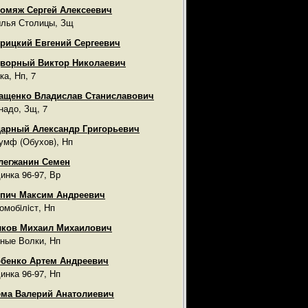
омяж Сергей Алексеевич
лья Столицы, Зщ
рицкий Евгений Сергеевич
ворный Виктор Николаевич
ка, Нп, 7
ащенко Владислав Станиславович
надо, Зщ, 7
арный Александр Григорьевич
умф (Обухов), Нп
легжанин Семен
инка 96-97, Вр
пич Максим Андреевич
омобiлiст, Нп
лков Михаил Михаилович
ные Волки, Нп
бенко Артем Андреевич
инка 96-97, Нп
ма Валерий Анатолиевич