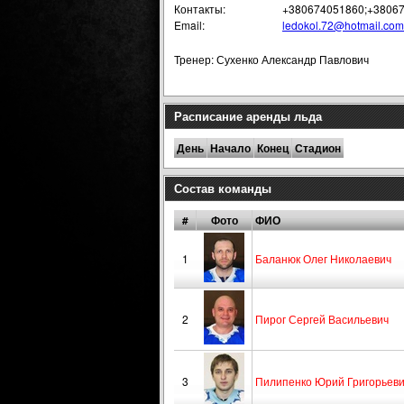
Контакты:
+380674051860;+3806
Email:
ledokol.72@hotmail.com
Тренер: Сухенко Александр Павлович
Расписание аренды льда
День
Начало
Конец
Стадион
Состав команды
#
Фото
ФИО
1
Баланюк Олег Николаевич
2
Пирог Сергей Васильевич
3
Пилипенко Юрий Григорьев