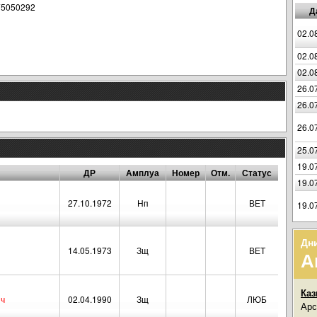
75050292
Д
02.0
02.0
02.0
26.0
26.0
26.0
25.0
19.0
ДР
Амплуа
Номер
Отм.
Статус
19.0
27.10.1972
Нп
ВЕТ
19.0
Дн
14.05.1973
Зщ
ВЕТ
А
Каз
ич
02.04.1990
Зщ
ЛЮБ
Арс