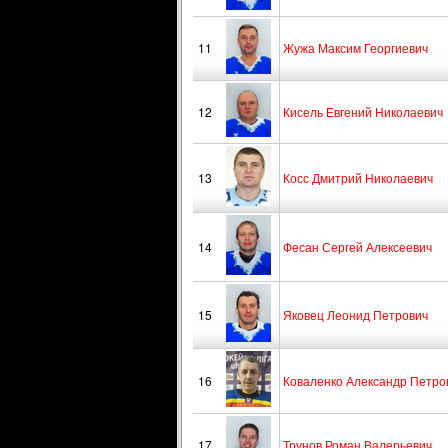
11
Жужа Максим Георгиевич
12
Кисель Евгений Николаевич
13
Косс Дмитрий Николаевич
14
Фесан Сергей Алексеевич
15
Яковец Леонид Петрович
16
Коваленко Александр Петро
17
Трунов Роман Валерьевич