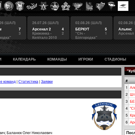
.26 (ШАЛ)
26.07.26 (ШАЛ)
02.08.26 (ШАЛ)
02.08.26
м
7
Арсенал 2
4
БЕРКУТ
5
Альянс
3
Крижинка -
2
"Сiч -
1
Арсенал
родка"
Кепіталз 2010
Білгородка"
И
КАЛЕНДАРЬ
КОМАНДЫ
ИГРОКИ
СТАДИОНЫ
"Куб
#
е команд
|
Статистика
|
Заявки
1
Ал
2
Шт
3
БЕ
4
"Сi
5
Кр
6
Ар
Пос
ич; Баланюк Олег Николаевич