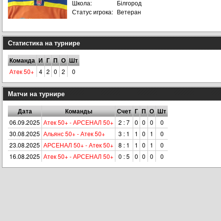
Школа:
Білгород
Статус игрока:
Ветеран
Статистика на турнире
Команда
И
Г
П
О
Шт
Атeк 50+
4
2
0
2
0
Матчи на турнире
Дата
Команды
Счет
Г
П
О
Шт
06.09.2025
Атeк 50+ - АРСЕНАЛ 50+
2 : 7
0
0
0
0
30.08.2025
Альянс 50+ - Атeк 50+
3 : 1
1
0
1
0
23.08.2025
АРСЕНАЛ 50+ - Атeк 50+
8 : 1
1
0
1
0
16.08.2025
Атeк 50+ - АРСЕНАЛ 50+
0 : 5
0
0
0
0