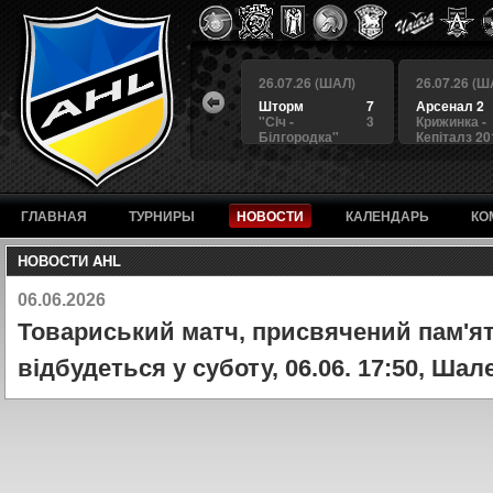
 (ШАЛ)
26.07.26 (ШАЛ)
26.07.26 (ШАЛ)
26.07.26 (Ш
4
БЕРКУТ
3
Шторм
7
Арсенал 2
а
4
Альянс
1
"Сiч -
3
Крижинка -
Білгородка"
Кепіталз 20
ГЛАВНАЯ
ТУРНИРЫ
НОВОСТИ
КАЛЕНДАРЬ
КО
НОВОСТИ AHL
06.06.2026
Товариський матч, присвячений пам'ят
відбудеться у суботу, 06.06. 17:50, Шал