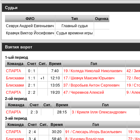
Судьи
ФИО
Тип
Оценка
Севрук Андрей Евгеньевич
Главный судья
Кравчук Виктор Йосифович
Судья времени игры
Взятия ворот
1-ый период
Команда
Счет
Сит.
Время
Гол
СПАРТА
0 : 1
7:40
19 / Коляда Николай Николаевич
42 / З
Блискавки
1 : 1
+1
12:10
17 / Шевчук Максим Юрьевич
72 / Ле
Блискавки
2 : 1
13:05
37 / Воробьев Антон Сергеевич
19 / С
СПАРТА
2 : 2
19:20
47 / Черемнов Алексей
9 / Але
2-ой период
Команда
Счет
Сит.
Время
Гол
СПАРТА
2 : 3
28:15
3 / Крикля Ілля Олександрович
3-ий период
Команда
Счет
Сит.
Время
Гол
СПАРТА
2 : 4
30:20
91 / Слюсарь Игорь Васильевич
19 / К
Блискавки
3 : 4
58:40
8 / Куцевич Владiслав
72 / К