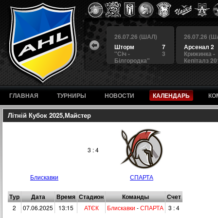
 (ШАЛ)
26.07.26 (ШАЛ)
26.07.26 (ШАЛ)
26.07.26 (Ш
4
БЕРКУТ
3
Шторм
7
Арсенал 2
а
4
Альянс
1
"Сiч -
3
Крижинка -
Білгородка"
Кепіталз 20
ГЛАВНАЯ
ТУРНИРЫ
НОВОСТИ
КАЛЕНДАРЬ
КО
Літній Кубок 2025,Майстер
3 : 4
Блискавки
СПАРТА
Тур
Дата
Время
Стадион
Команды
Счет
2
07.06.2025
13:15
АТЄК
Блискавки
-
СПАРТА
3 : 4