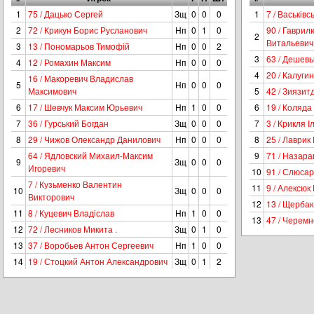
1
75 / Дацько Сергей
Зщ
0
0
0
1
7 / Васьків
2
72 / Крикун Борис Русланович
Нп
0
1
0
90 / Гаври
2
Витальевич
3
13 / Пономарьов Тимофій
Нп
0
0
2
3
63 / Дешев
4
12 / Ромахин Максим
Нп
0
0
0
4
20 / Калуги
16 / Макоревич Владислав
5
Нп
0
0
0
Максимович
5
42 / Зиязи
6
17 / Шевчук Максим Юрьевич
Нп
1
0
0
6
19 / Коляд
7
36 / Гурський Богдан
Зщ
0
0
0
7
3 / Крикля 
8
29 / Чижов Олександр Данилович
Нп
0
0
0
8
25 / Лаврик
64 / Ядловский Михаил-Максим
9
71 / Назар
9
Зщ
0
0
0
Игоревич
10
91 / Слюса
7 / Кузьменко Валентин
11
9 / Алексюк
10
Зщ
0
0
0
Викторович
12
13 / Щербак
11
8 / Куцевич Владiслав
Нп
1
0
0
13
47 / Черем
12
72 / Лесников Микита .
Зщ
0
1
0
13
37 / Воробьев Антон Сергеевич
Нп
1
0
0
14
19 / Стоцкий Антон Александрович
Зщ
0
1
2