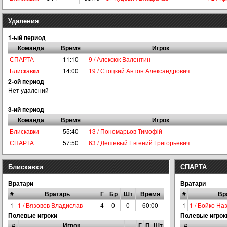
Удаления
1-ый период
Команда
Время
Игрок
СПАРТА
11:10
9 / Алексюк Валентин
Блискавки
14:00
19 / Стоцкий Антон Александрович
2-ой период
Нет удалений
3-ий период
Команда
Время
Игрок
Блискавки
55:40
13 / Пономарьов Тимофій
СПАРТА
57:50
63 / Дешевый Евгений Григорьевич
Блискавки
СПАРТА
Вратари
Вратари
#
Вратарь
Г
Бр
Шт
Время
#
Вр
1
1 / Вязовов Владислав
4
0
0
60:00
1
1 / Бойко На
Полевые игроки
Полевые игрок
#
Игрок
Г
П
Шт
#