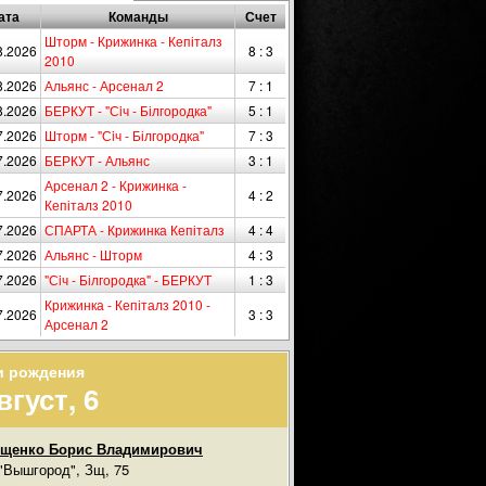
ата
Команды
Счет
Шторм - Крижинка - Кепіталз
8.2026
8 : 3
2010
8.2026
Альянс - Арсенал 2
7 : 1
8.2026
БЕРКУТ - "Сiч - Білгородка"
5 : 1
7.2026
Шторм - "Сiч - Білгородка"
7 : 3
7.2026
БЕРКУТ - Альянс
3 : 1
Арсенал 2 - Крижинка -
7.2026
4 : 2
Кепіталз 2010
7.2026
СПАРТА - Крижинка Кепіталз
4 : 4
7.2026
Альянс - Шторм
4 : 3
7.2026
"Сiч - Білгородка" - БЕРКУТ
1 : 3
Крижинка - Кепіталз 2010 -
7.2026
3 : 3
Арсенал 2
и рождения
вгуст, 6
ищенко Борис Владимирович
"Вышгород", Зщ, 75