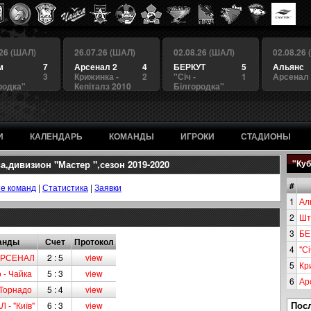
.26 (ШАЛ)
26.07.26 (ШАЛ)
02.08.26 (ШАЛ)
02.08.26
м
7
Арсенал 2
4
БЕРКУТ
5
Альянс
3
Крижинка -
2
"Сiч -
1
Арсенал
родка"
Кепіталз 2010
Білгородка"
И
КАЛЕНДАРЬ
КОМАНДЫ
ИГРОКИ
СТАДИОНЫ
дивизион "Мастер ",сезон 2019-2020
"Куб
#
е команд
|
Статистика
|
Заявки
1
Ал
2
Шт
3
БЕ
анды
Счет
Протокол
4
"Сi
 АРСЕНАЛ
2 : 5
view
5
Кр
 - Чайка
5 : 3
view
6
Ар
 Торнадо
5 : 4
view
Пос
- "Київ"
6 : 3
view