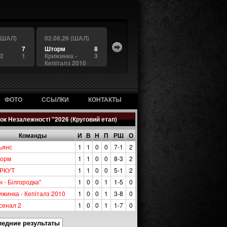
 (ШАЛ)
02.08.26 (ШАЛ)
7
Шторм
8
 2
1
Крижинка -
3
Кепіталз 2010
ФОТО
ССЫЛКИ
КОНТАКТЫ
ок Незалежності "2026 (Круговий етап)
Команды
И
В
Н
П
РШ
О
ьянс
1
1
0
0
7-1
2
орм
1
1
0
0
8-3
2
РКУТ
1
1
0
0
5-1
2
ч - Білгородка"
1
0
0
1
1-5
0
ижинка - Кепіталз 2010
1
0
0
1
3-8
0
сенал 2
1
0
0
1
1-7
0
ледние результаты