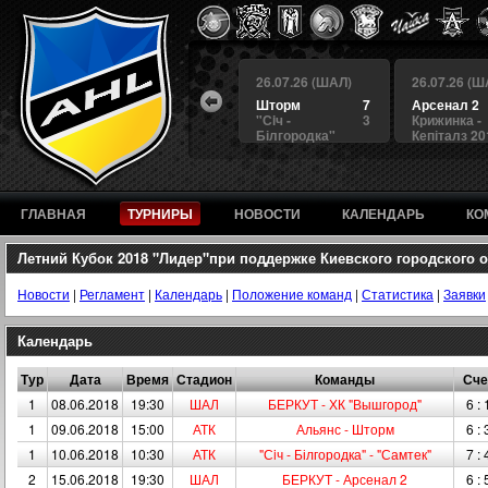
 (ШАЛ)
26.07.26 (ШАЛ)
26.07.26 (ШАЛ)
26.07.26 (Ш
4
БЕРКУТ
3
Шторм
7
Арсенал 2
а
4
Альянс
1
"Сiч -
3
Крижинка -
Білгородка"
Кепіталз 20
ГЛАВНАЯ
ТУРНИРЫ
НОВОСТИ
КАЛЕНДАРЬ
КО
Летний Кубок 2018 "Лидер"при поддержке Киевского городского
Новости
|
Регламент
|
Календарь
|
Положение команд
|
Статистика
|
Заявки
Календарь
Тур
Дата
Время
Стадион
Команды
Сче
1
08.06.2018
19:30
ШАЛ
БЕРКУТ - ХК "Вышгород"
6 : 
1
09.06.2018
15:00
АТК
Альянс - Шторм
6 : 
1
10.06.2018
10:30
АТК
"Сiч - Білгородка" - "Самтек"
7 : 
2
15.06.2018
19:30
ШАЛ
БЕРКУТ - Арсенал 2
6 : 