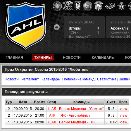
 (ШАЛ)
26.07.26 (ШАЛ)
26.07.26 (ШАЛ)
26.07.26 (Ш
4
БЕРКУТ
3
Шторм
7
Арсенал 2
а
4
Альянс
1
"Сiч -
3
Крижинка -
Білгородка"
Кепіталз 20
ГЛАВНАЯ
ТУРНИРЫ
НОВОСТИ
КАЛЕНДАРЬ
КО
Приз Открытия Сезона 2015-2016 "Любитель"
Новости
|
Регламент
|
Календарь
|
Положение команд
|
Статистика
|
Заявки
Последние результаты
Тур
Дата
Время
Стад.
Команды
Счет
Прот.
2
20.09.2015
20:30
ШАЛ
Белые Медведи - "Самтек"
5 : 3
view
2
17.09.2015
21:00
АТК
ТФК - Автомобiлiст
6 : 3
view
1
13.09.2015
20:30
ШАЛ
Белые Медведи - ТФК
3 : 0ТР
view