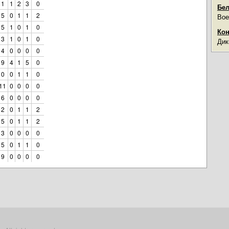
 1
1
2
3
0
Бел
 5
0
1
1
2
Вое
 5
1
0
1
0
Кон
 3
1
0
1
0
Дик
 4
0
0
0
0
 9
4
1
5
0
 0
0
1
1
0
 11
0
0
0
0
 6
0
0
0
0
 2
0
1
1
2
 5
0
1
1
2
 3
0
0
0
0
 5
0
1
1
0
 9
0
0
0
0