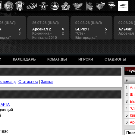
.26 (ШАЛ)
26.07.26 (ШАЛ)
02.08.26 (ШАЛ)
02.08.26
м
7
Арсенал 2
4
БЕРКУТ
5
Альянс
3
Крижинка -
2
"Сiч -
1
Арсенал
родка"
Кепіталз 2010
Білгородка"
И
КАЛЕНДАРЬ
КОМАНДЫ
ИГРОКИ
СТАДИОНЫ
"Куб
#
е команд
|
Статистика
|
Заявки
1
Ал
2
Шт
3
БЕ
ПАРТА
4
"Сi
дающий
й
5
Кр
6
Ар
.1980
Пос