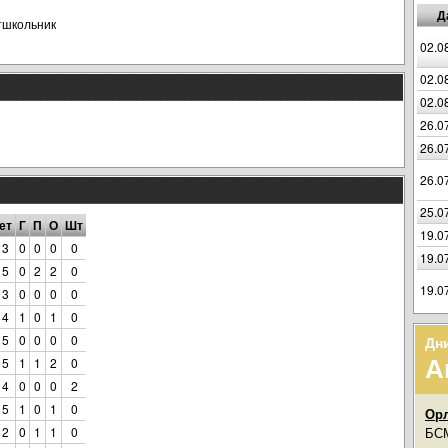
Д
тшкольник
02.0
02.0
02.0
26.0
26.0
26.0
25.0
ет
Г
П
О
Шт
19.0
 3
0
0
0
0
19.0
 5
0
2
2
0
19.0
 3
0
0
0
0
 4
1
0
1
0
 5
0
0
0
0
Дн
А
 5
1
1
2
0
 4
0
0
0
2
 5
1
0
1
0
Орл
 2
0
1
1
0
БСМ