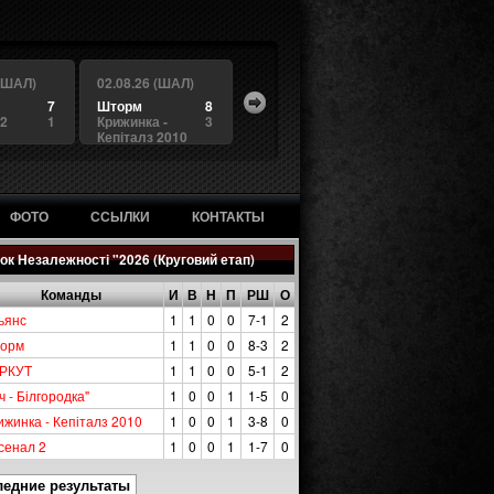
 (ШАЛ)
02.08.26 (ШАЛ)
7
Шторм
8
 2
1
Крижинка -
3
Кепіталз 2010
ФОТО
ССЫЛКИ
КОНТАКТЫ
ок Незалежності "2026 (Круговий етап)
Команды
И
В
Н
П
РШ
О
ьянс
1
1
0
0
7-1
2
орм
1
1
0
0
8-3
2
РКУТ
1
1
0
0
5-1
2
ч - Білгородка"
1
0
0
1
1-5
0
ижинка - Кепіталз 2010
1
0
0
1
3-8
0
сенал 2
1
0
0
1
1-7
0
ледние результаты