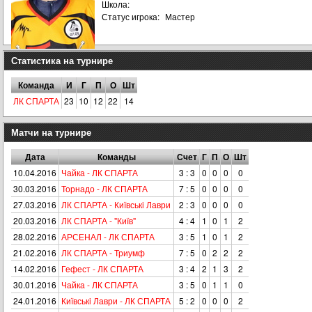
Школа:
Статус игрока:
Мастер
Статистика на турнире
Команда
И
Г
П
О
Шт
ЛК СПАРТА
23
10
12
22
14
Матчи на турнире
Дата
Команды
Счет
Г
П
О
Шт
10.04.2016
Чайка - ЛК СПАРТА
3 : 3
0
0
0
0
30.03.2016
Торнадо - ЛК СПАРТА
7 : 5
0
0
0
0
27.03.2016
ЛК СПАРТА - Київськi Лаври
2 : 3
0
0
0
0
20.03.2016
ЛК СПАРТА - "Київ"
4 : 4
1
0
1
2
28.02.2016
АРСЕНАЛ - ЛК СПАРТА
3 : 5
1
0
1
2
21.02.2016
ЛК СПАРТА - Триумф
7 : 5
0
2
2
2
14.02.2016
Гефест - ЛК СПАРТА
3 : 4
2
1
3
2
30.01.2016
Чайка - ЛК СПАРТА
3 : 5
0
1
1
0
24.01.2016
Київськi Лаври - ЛК СПАРТА
5 : 2
0
0
0
2