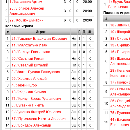
1
1 / Калашник Артем
3
0
0
20:00
1 / Бруль Вл
1
Васильевич
20 / Логинов Алексей
2
3
0
0
20:00
Полевые игрок
Александрович
#
3
22 / Кобзюк Дмитрий
6
0
0
20:00
1
18 / Зимин 
Полевые игроки
#
Игрок
Г
П
Шт
2
10 / Шахра
1
21 / Гацанюк Владислав Юрьевич
Нп
1
1
0
3
88 / Сирык
2
11 / Малохатько Иван
Нп
1
0
0
4
13 / Скриц
3
10 / Белоус Ростистлав
Нп
1
0
0
5
16 / Печор
4
90 / Светлый Роман
Нп
0
1
0
89 / Шапов
6
Алексеевич
5
12 / Светлый Виталий
Нп
0
1
0
28 / Легаче
6
3 / Узаков Руслан Рашидович
Зщ
0
0
2
7
Константин
7
99 / Храмков Алексей
Нп
0
0
0
8
17 / Люлюк 
8
4 / Янович Егор
Зщ
0
0
0
33 / Овчинн
9
9
13 / Жариков Кирилл
Нп
0
0
0
Александро
10
71 / Крикун Борис Русланович
Нп
0
0
0
26 / Олецк
10
11
8 / Бугаенко Никита
Зщ
0
0
0
Арнольдов
12
9 / Луценко Дмитрий Юрьевич
Зщ
0
0
0
11
75 / Булен
13
87 / Пуголовкин Никита Игоревич
Зщ
0
0
0
44 / Василе
12
Евгеньевич
14
23 / Бондарь Александр
Зщ
0
0
0