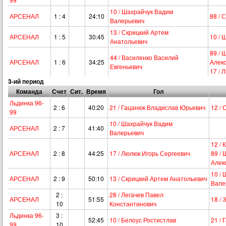
10 / Шахрайчук Вадим
АРСЕНАЛ
1 : 4
24:10
88 / 
Валерьевич
13 / Скрицкий Артем
АРСЕНАЛ
1 : 5
30:45
10 / 
Анатольевич
89 / 
44 / Василенко Василий
АРСЕНАЛ
1 : 6
34:25
Алек
Евгеньевич
17 / 
3-ий период
Команда
Счет
Сит.
Время
Гол
Льдинка 96-
2 : 6
40:20
21 / Гацанюк Владислав Юрьевич
12 /
99
10 / Шахрайчук Вадим
АРСЕНАЛ
2 : 7
41:40
Валерьевич
12 /
АРСЕНАЛ
2 : 8
44:25
17 / Люлюк Игорь Сергеевич
89 /
Алек
10 /
АРСЕНАЛ
2 : 9
50:10
13 / Скрицкий Артем Анатольевич
Вале
2 :
28 / Легачев Павел
АРСЕНАЛ
51:55
18 /
10
Константинович
Льдинка 96-
3 :
52:45
10 / Белоус Ростистлав
21 /
99
10