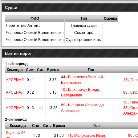
Судьи
ФИО
Тип
Оценка
Перетятько Антон .
Главный судья
Черненко Олексій Валентинович
Секретарь
Черненко Олексій Валентинович
Судья времени игры
Взятия ворот
1-ый период
Команда
Счет
Сит.
Время
Гол
44 / Василенко Василий
АРСЕНАЛ
0 : 1
3:35
17 / Лю
Евгеньевич
10 / Шахрайчук Вадим
АРСЕНАЛ
0 : 2
5:15
88 / Си
Валерьевич
16 / Пе
89 / Шаповал Александр
АРСЕНАЛ
0 : 3
+1
13:25
33 / Ов
Алексеевич
Алексан
2-ой период
Команда
Счет
Сит.
Время
Гол
Льдинка 96-
1 : 3
21:50
11 / Малохатько Иван
90 / 
99