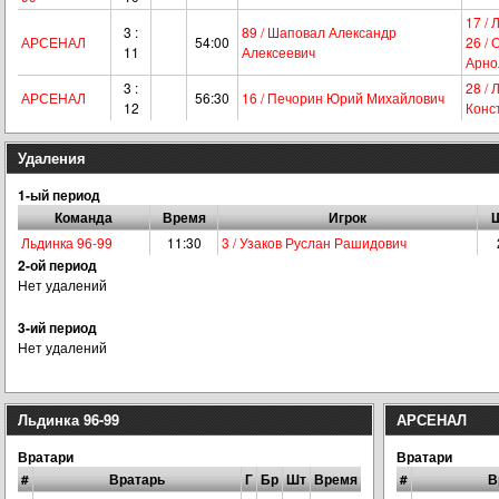
17 /
3 :
89 / Шаповал Александр
АРСЕНАЛ
54:00
26 /
11
Алексеевич
Арно
3 :
28 / 
АРСЕНАЛ
56:30
16 / Печорин Юрий Михайлович
12
Конс
Удаления
1-ый период
Команда
Время
Игрок
Льдинка 96-99
11:30
3 / Узаков Руслан Рашидович
2-ой период
Нет удалений
3-ий период
Нет удалений
Льдинка 96-99
АРСЕНАЛ
Вратари
Вратари
#
Вратарь
Г
Бр
Шт
Время
#
В