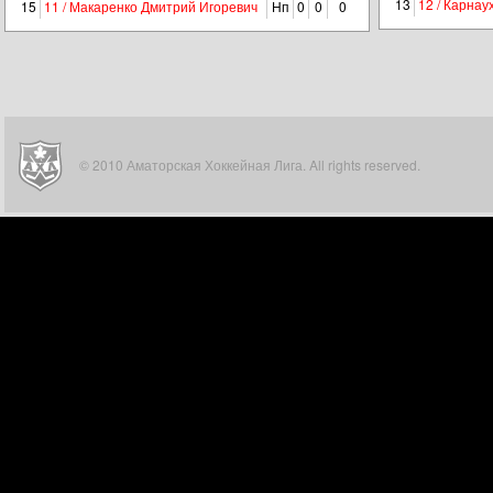
13
12 / Карнау
15
11 / Макаренко Дмитрий Игоревич
Нп
0
0
0
© 2010 Аматорская Хоккейная Лига. All rights reserved.