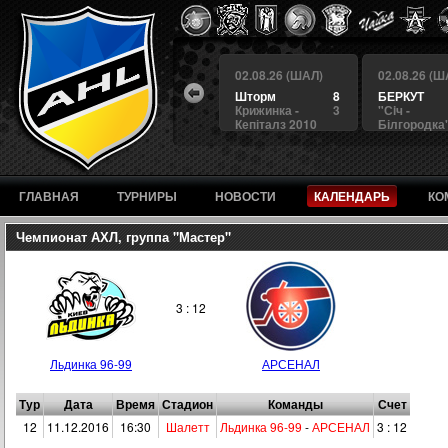
 (ШАЛ)
02.08.26 (ШАЛ)
02.08.26 (ШАЛ)
02.08.26 (Ш
7
Альянс
7
Шторм
8
БЕРКУТ
3
Арсенал 2
1
Крижинка -
3
"Сiч -
дка"
Кепіталз 2010
Білгородка
ГЛАВНАЯ
ТУРНИРЫ
НОВОСТИ
КАЛЕНДАРЬ
КО
Чемпионат АХЛ, группа "Мастер"
3 : 12
Льдинка 96-99
АРСЕНАЛ
Тур
Дата
Время
Стадион
Команды
Счет
12
11.12.2016
16:30
Шалетт
Льдинка 96-99
-
АРСЕНАЛ
3 : 12