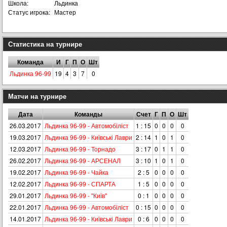
Школа:
Льдинка
Статус игрока:
Мастер
Статистика на турнире
Команда
И
Г
П
О
Шт
Льдинка 96-99
19
4
3
7
0
Матчи на турнире
Дата
Команды
Счет
Г
П
О
Шт
26.03.2017
Льдинка 96-99 - Автомобiлiст
1 : 15
0
0
0
0
19.03.2017
Льдинка 96-99 - Київськi Лаври
2 : 14
1
0
1
0
12.03.2017
Льдинка 96-99 - Торнадо
3 : 17
0
1
1
0
26.02.2017
Льдинка 96-99 - АРСЕНАЛ
3 : 10
1
0
1
0
19.02.2017
Льдинка 96-99 - Чайка
2 : 5
0
0
0
0
12.02.2017
Льдинка 96-99 - СПАРТА
1 : 5
0
0
0
0
29.01.2017
Льдинка 96-99 - "Київ"
0 : 1
0
0
0
0
22.01.2017
Льдинка 96-99 - Автомобiлiст
0 : 15
0
0
0
0
14.01.2017
Льдинка 96-99 - Київськi Лаври
0 : 6
0
0
0
0