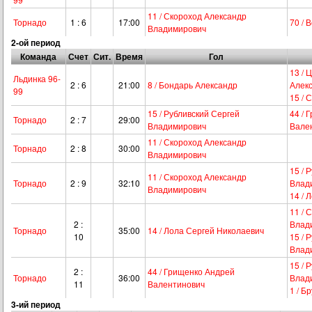
11 / Скороход Александр
Торнадо
1 : 6
17:00
70 / 
Владимирович
2-ой период
Команда
Счет
Сит.
Время
Гол
13 / 
Льдинка 96-
2 : 6
21:00
8 / Бондарь Александр
Алек
99
15 / 
15 / Рубливский Сергей
44 / 
Торнадо
2 : 7
29:00
Владимирович
Вале
11 / Скороход Александр
Торнадо
2 : 8
30:00
Владимирович
15 / 
11 / Скороход Александр
Торнадо
2 : 9
32:10
Влад
Владимирович
14 / 
11 / 
2 :
Влад
Торнадо
35:00
14 / Лола Сергей Николаевич
10
15 / 
Влад
15 / 
2 :
44 / Грищенко Андрей
Торнадо
36:00
Влад
11
Валентинович
1 / Б
3-ий период