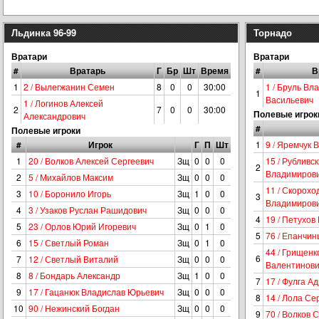
Льдинка 96-99
Торнадо
Вратари
Вратари
#
Вратарь
Г
Бр
Шт
Время
#
В
1
2 / Вылегжанин Семен
8
0
0
30:00
1 / Бруль Вл
1
Васильевич
1 / Логинов Алексей
2
7
0
0
30:00
Полевые игрок
Александрович
#
Полевые игроки
#
Игрок
Г
П
Шт
1
9 / Яремчук 
1
20 / Волков Алексей Сергеевич
Зщ
0
0
0
15 / Рубливс
2
Владимиров
2
5 / Михайлов Максим
Зщ
0
0
0
11 / Скорохо
3
10 / Боронило Игорь
Зщ
1
0
0
3
Владимиров
4
3 / Узаков Руслан Рашидович
Зщ
0
0
0
4
19 / Петухов
5
23 / Орлов Юрий Игоревич
Зщ
0
1
0
5
76 / Епанчин
6
15 / Светлый Роман
Зщ
0
1
0
44 / Грищенк
6
7
12 / Светлый Виталий
Зщ
0
0
0
Валентинов
8
8 / Бондарь Александр
Зщ
1
0
0
7
17 / Фулга Ад
9
17 / Гацанюк Владислав Юрьевич
Зщ
0
0
0
8
14 / Лола Се
10
90 / Нежинский Богдан
Зщ
0
0
0
9
70 / Волков 