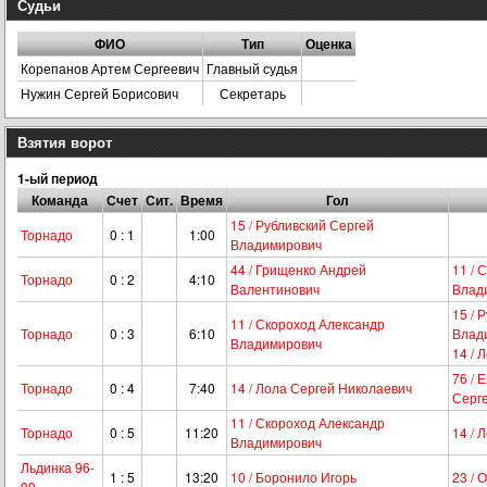
Судьи
ФИО
Тип
Оценка
Корепанов Артем Сергеевич
Главный судья
Нужин Сергей Борисович
Секретарь
Взятия ворот
1-ый период
Команда
Счет
Сит.
Время
Гол
15 / Рубливский Сергей
Торнадо
0 : 1
1:00
Владимирович
44 / Грищенко Андрей
11 / 
Торнадо
0 : 2
4:10
Валентинович
Влад
15 / 
11 / Скороход Александр
Торнадо
0 : 3
6:10
Влад
Владимирович
14 / 
76 / 
Торнадо
0 : 4
7:40
14 / Лола Сергей Николаевич
Серг
11 / Скороход Александр
Торнадо
0 : 5
11:20
14 / 
Владимирович
Льдинка 96-
1 : 5
13:20
10 / Боронило Игорь
23 / 
99