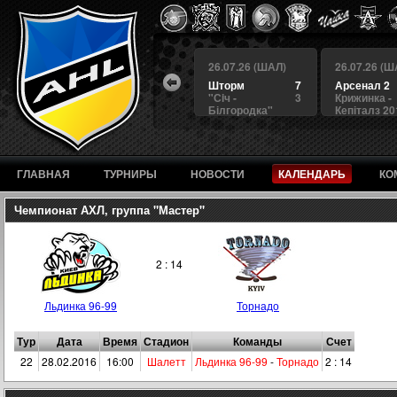
 (ШАЛ)
26.07.26 (ШАЛ)
26.07.26 (ШАЛ)
26.07.26 (Ш
4
БЕРКУТ
3
Шторм
7
Арсенал 2
а
4
Альянс
1
"Сiч -
3
Крижинка -
Білгородка"
Кепіталз 20
ГЛАВНАЯ
ТУРНИРЫ
НОВОСТИ
КАЛЕНДАРЬ
КО
Чемпионат АХЛ, группа "Мастер"
2 : 14
Льдинка 96-99
Торнадо
Тур
Дата
Время
Стадион
Команды
Счет
22
28.02.2016
16:00
Шалетт
Льдинка 96-99
-
Торнадо
2 : 14