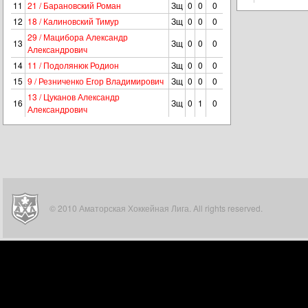
11
21 / Барановский Роман
Зщ
0
0
0
12
18 / Калиновский Тимур
Зщ
0
0
0
29 / Мацибора Александр
13
Зщ
0
0
0
Александрович
14
11 / Подолянюк Родион
Зщ
0
0
0
15
9 / Резниченко Егор Владимирович
Зщ
0
0
0
13 / Цуканов Александр
16
Зщ
0
1
0
Александрович
© 2010 Аматорская Хоккейная Лига. All rights reserved.