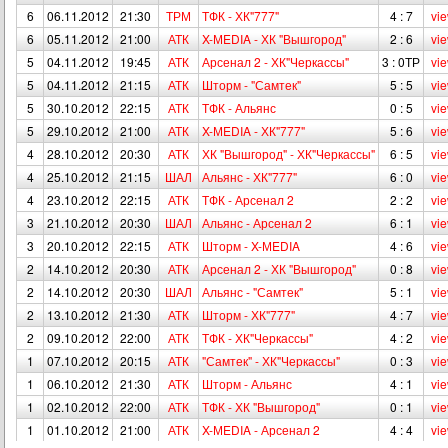
6
06.11.2012
21:30
ТРМ
ТФК - ХК"777"
4 : 7
vi
6
05.11.2012
21:00
АТК
X-МEDIA - ХК "Вышгород"
2 : 6
vi
5
04.11.2012
19:45
АТК
Арсенал 2 - ХК"Черкассы"
3 : 0ТР
vi
5
04.11.2012
21:15
АТК
Шторм - "Самтек"
5 : 5
vi
5
30.10.2012
22:15
АТК
ТФК - Альянс
0 : 5
vi
5
29.10.2012
21:00
АТК
X-МEDIA - ХК"777"
5 : 6
vi
4
28.10.2012
20:30
АТК
ХК "Вышгород" - ХК"Черкассы"
6 : 5
vi
4
25.10.2012
21:15
ШАЛ
Альянс - ХК"777"
6 : 0
vi
4
23.10.2012
22:15
АТК
ТФК - Арсенал 2
2 : 2
vi
3
21.10.2012
20:30
ШАЛ
Альянс - Арсенал 2
6 : 1
vi
3
20.10.2012
22:15
АТК
Шторм - X-МEDIA
4 : 6
vi
2
14.10.2012
20:30
АТК
Арсенал 2 - ХК "Вышгород"
0 : 8
vi
2
14.10.2012
20:30
ШАЛ
Альянс - "Самтек"
5 : 1
vi
2
13.10.2012
21:30
АТК
Шторм - ХК"777"
4 : 7
vi
2
09.10.2012
22:00
АТК
ТФК - ХК"Черкассы"
4 : 2
vi
1
07.10.2012
20:15
АТК
"Самтек" - ХК"Черкассы"
0 : 3
vi
1
06.10.2012
21:30
АТК
Шторм - Альянс
4 : 1
vi
1
02.10.2012
22:00
АТК
ТФК - ХК "Вышгород"
0 : 1
vi
1
01.10.2012
21:00
АТК
X-МEDIA - Арсенал 2
4 : 4
vi