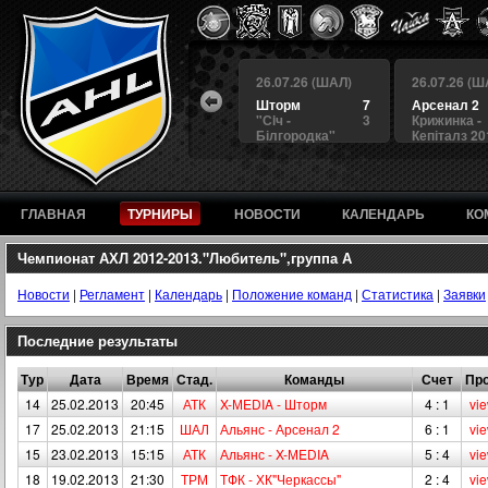
 (ШАЛ)
26.07.26 (ШАЛ)
26.07.26 (ШАЛ)
26.07.26 (Ш
4
БЕРКУТ
3
Шторм
7
Арсенал 2
а
4
Альянс
1
"Сiч -
3
Крижинка -
Білгородка"
Кепіталз 20
ГЛАВНАЯ
ТУРНИРЫ
НОВОСТИ
КАЛЕНДАРЬ
КО
Чемпионат АХЛ 2012-2013."Любитель",группа А
Новости
|
Регламент
|
Календарь
|
Положение команд
|
Статистика
|
Заявки
Последние результаты
Тур
Дата
Время
Стад.
Команды
Счет
Про
14
25.02.2013
20:45
АТК
X-МEDIA - Шторм
4 : 1
vi
17
25.02.2013
21:15
ШАЛ
Альянс - Арсенал 2
6 : 1
vi
15
23.02.2013
15:15
АТК
Альянс - X-МEDIA
5 : 4
vi
18
19.02.2013
21:30
ТРМ
ТФК - ХК"Черкассы"
2 : 4
vi