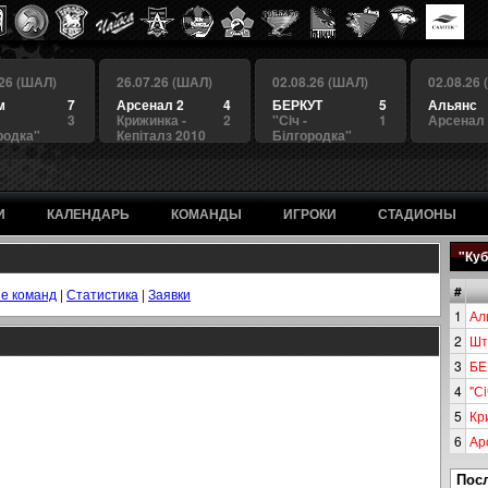
.26 (ШАЛ)
26.07.26 (ШАЛ)
02.08.26 (ШАЛ)
02.08.26
м
7
Арсенал 2
4
БЕРКУТ
5
Альянс
3
Крижинка -
2
"Сiч -
1
Арсенал
родка"
Кепіталз 2010
Білгородка"
И
КАЛЕНДАРЬ
КОМАНДЫ
ИГРОКИ
СТАДИОНЫ
"Куб
#
е команд
|
Статистика
|
Заявки
1
Ал
2
Шт
3
БЕ
4
"Сi
5
Кр
6
Ар
Пос