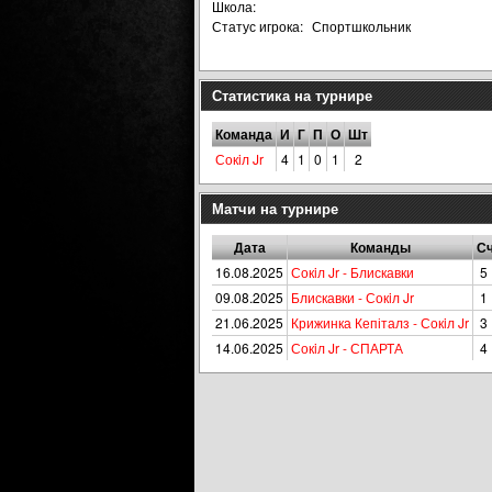
Школа:
Статус игрока:
Спортшкольник
Статистика на турнире
Команда
И
Г
П
О
Шт
Сокiл Jr
4
1
0
1
2
Матчи на турнире
Дата
Команды
С
16.08.2025
Сокiл Jr - Блискавки
5 
09.08.2025
Блискавки - Сокiл Jr
1 
21.06.2025
Крижинка Кепіталз - Сокiл Jr
3 
14.06.2025
Сокiл Jr - СПАРТА
4 