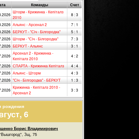
ата
Команды
Счет
Шторм - Крижинка - Кепіталз
8.2026
8 : 3
2010
8.2026
Альянс - Арсенал 2
7 : 1
8.2026
БЕРКУТ - "Сiч - Білгородка"
5 : 1
7.2026
Шторм - "Сiч - Білгородка"
7 : 3
7.2026
БЕРКУТ - Альянс
3 : 1
Арсенал 2 - Крижинка -
7.2026
4 : 2
Кепіталз 2010
7.2026
СПАРТА - Крижинка Кепіталз
4 : 4
7.2026
Альянс - Шторм
4 : 3
7.2026
"Сiч - Білгородка" - БЕРКУТ
1 : 3
Крижинка - Кепіталз 2010 -
7.2026
3 : 3
Арсенал 2
и рождения
вгуст, 6
ищенко Борис Владимирович
"Вышгород", Зщ, 75