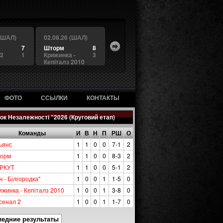
 (ШАЛ)
02.08.26 (ШАЛ)
7
Шторм
8
 2
1
Крижинка -
3
Кепіталз 2010
ФОТО
ССЫЛКИ
КОНТАКТЫ
ок Незалежності "2026 (Круговий етап)
Команды
И
В
Н
П
РШ
О
ьянс
1
1
0
0
7-1
2
орм
1
1
0
0
8-3
2
РКУТ
1
1
0
0
5-1
2
ч - Білгородка"
1
0
0
1
1-5
0
ижинка - Кепіталз 2010
1
0
0
1
3-8
0
сенал 2
1
0
0
1
1-7
0
ледние результаты