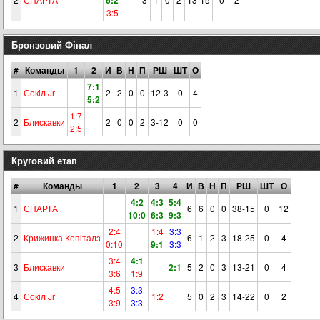
6:2
3:5
Бронзовий Фінал
#
Команды
1
2
И
В
Н
П
РШ
ШТ
О
7:1
1
Сокiл Jr
2
2
0
0
12-3
0
4
5:2
1:7
2
Блискавки
2
0
0
2
3-12
0
0
2:5
Круговий етап
#
Команды
1
2
3
4
И
В
Н
П
РШ
ШТ
О
4:2
4:3
5:4
1
СПАРТА
6
6
0
0
38-15
0
12
10:0
6:3
9:3
2:4
1:4
3:3
2
Крижинка Кепіталз
6
1
2
3
18-25
0
4
0:10
9:1
3:3
3:4
4:1
3
Блискавки
2:1
5
2
0
3
13-21
0
4
3:6
1:9
4:5
3:3
4
Сокiл Jr
1:2
5
0
2
3
14-22
0
2
3:9
3:3