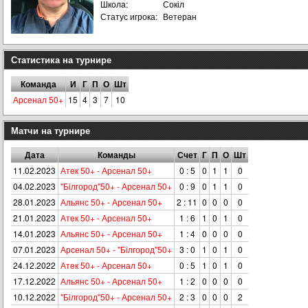
Школа:
Сокіл
Статус игрока:
Ветеран
Статистика на турнире
Команда
И
Г
П
О
Шт
Арсенал 50+
15
4
3
7
10
Матчи на турнире
Дата
Команды
Счет
Г
П
О
Шт
11.02.2023
Атeк 50+ - Арсенал 50+
0 : 5
0
1
1
0
04.02.2023
"Бiлгород"50+ - Арсенал 50+
0 : 9
0
1
1
0
28.01.2023
Альянс 50+ - Арсенал 50+
2 : 11
0
0
0
0
21.01.2023
Атeк 50+ - Арсенал 50+
1 : 6
1
0
1
0
14.01.2023
Альянс 50+ - Арсенал 50+
1 : 4
0
0
0
0
07.01.2023
Арсенал 50+ - "Бiлгород"50+
3 : 0
1
0
1
0
24.12.2022
Атeк 50+ - Арсенал 50+
0 : 5
1
0
1
0
17.12.2022
Альянс 50+ - Арсенал 50+
1 : 2
0
0
0
0
10.12.2022
"Бiлгород"50+ - Арсенал 50+
2 : 3
0
0
0
2