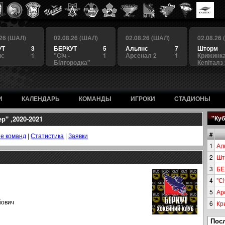
.26 (ШАЛ)
02.08.26 (ШАЛ)
02.08.26 (ШАЛ)
02.08.26
УТ
3
БЕРКУТ
5
Альянс
7
Шторм
нс
1
"Сiч -
1
Арсенал 2
1
Крижинка
Білгородка"
Кепіталз
И
КАЛЕНДАРЬ
КОМАНДЫ
ИГРОКИ
СТАДИОНЫ
" ,2020-2021
"Куб
#
е команд
|
Статистика
|
Заявки
1
Ал
2
Шт
3
БЕ
4
"Сi
5
Ар
йович
6
Кр
Пос