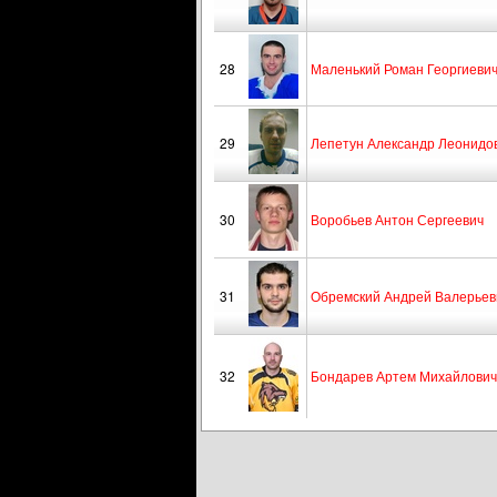
28
Маленький Роман Георгиеви
29
Лепетун Александр Леонидо
30
Воробьев Антон Сергеевич
31
Обремский Андрей Валерьев
32
Бондарев Артем Михайлович