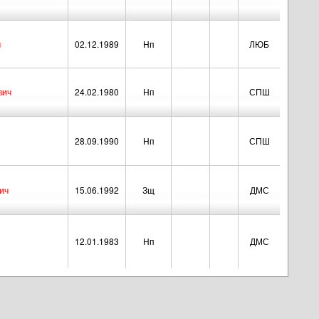
ч
02.12.1989
Нп
ЛЮБ
вич
24.02.1980
Нп
СПШ
28.09.1990
Нп
СПШ
ич
15.06.1992
Зщ
ДМС
12.01.1983
Нп
ДМС