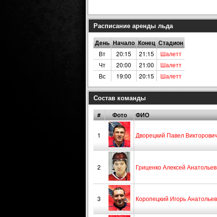
Расписание аренды льда
День
Начало
Конец
Стадион
Вт
20:15
21:15
Шалетт
Чт
20:00
21:00
Шалетт
Вс
19:00
20:15
Шалетт
Состав команды
#
Фото
ФИО
1
Дворецкий Павел Викторови
2
Гриценко Алексей Анатольев
3
Коропецкий Игорь Анатолье