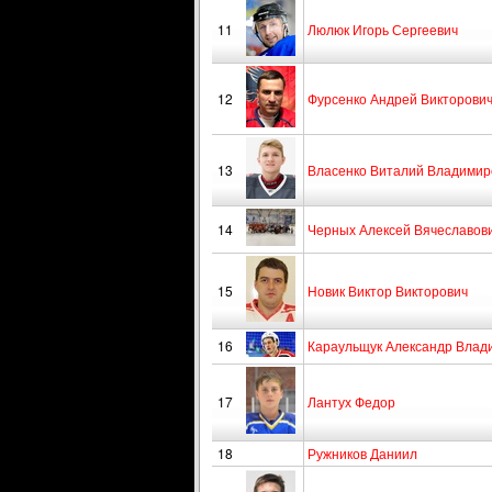
11
Люлюк Игорь Сергеевич
12
Фурсенко Андрей Викторови
13
Власенко Виталий Владимир
14
Черных Алексей Вячеславов
15
Новик Виктор Викторович
16
Караульщук Александр Влад
17
Лантух Федор
18
Ружников Даниил