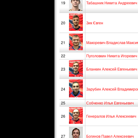
19
Табашник Никита Андреевич
20
Зик Євген
21
Макоревич Владислав Макси
22
Пуголовкин Никита Игоревич
23
Бланкин Алексей Евгеньевич
24
Зарубин Алексей Владимиро
25
Собченко Илья Евгеньевич
26
Генералов Илья Алексеевич
27
Богинов Павел Алексеевич