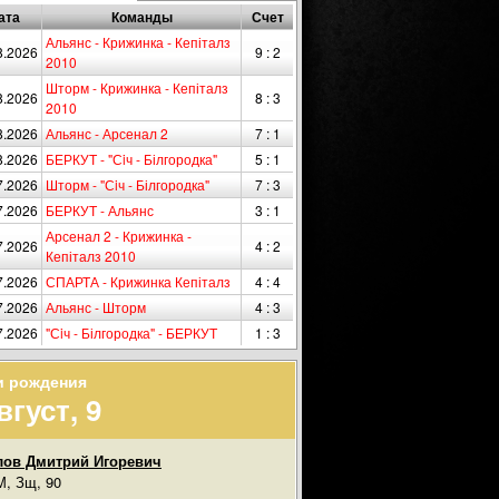
ата
Команды
Счет
Альянс - Крижинка - Кепіталз
8.2026
9 : 2
2010
Шторм - Крижинка - Кепіталз
8.2026
8 : 3
2010
8.2026
Альянс - Арсенал 2
7 : 1
8.2026
БЕРКУТ - "Сiч - Білгородка"
5 : 1
7.2026
Шторм - "Сiч - Білгородка"
7 : 3
7.2026
БЕРКУТ - Альянс
3 : 1
Арсенал 2 - Крижинка -
7.2026
4 : 2
Кепіталз 2010
7.2026
СПАРТА - Крижинка Кепіталз
4 : 4
7.2026
Альянс - Шторм
4 : 3
7.2026
"Сiч - Білгородка" - БЕРКУТ
1 : 3
и рождения
вгуст, 9
ов Дмитрий Игоревич
, Зщ, 90