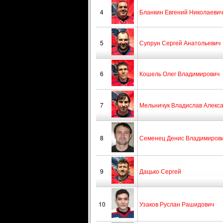
4
Бланкин Евгений Николаевич
5
Супрун Сергей Анатольевич
6
Кошель Олег Владимирович
7
Мельничук Владислав Алекс
8
Семенец Денис Владимиров
9
Дацько Сергей
10
Узаков Руслан Рашидович