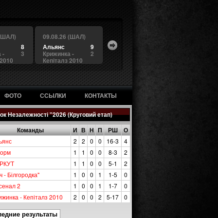
 (ШАЛ)
09.08.26 (ШАЛ)
8
Альянс
9
 -
3
Крижинка -
2
 2010
Кепіталз 2010
ФОТО
ССЫЛКИ
КОНТАКТЫ
ок Незалежності "2026 (Круговий етап)
Команды
И
В
Н
П
РШ
О
ьянс
2
2
0
0
16-3
4
орм
1
1
0
0
8-3
2
РКУТ
1
1
0
0
5-1
2
ч - Білгородка"
1
0
0
1
1-5
0
сенал 2
1
0
0
1
1-7
0
ижинка - Кепіталз 2010
2
0
0
2
5-17
0
ледние результаты