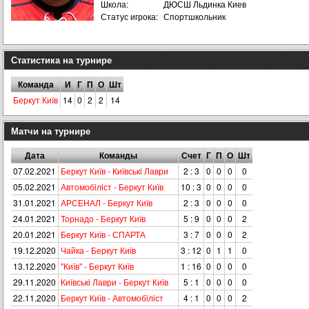
Школа:
ДЮСШ Льдинка Киев
Статус игрока:
Спортшкольник
Статистика на турнире
Команда
И
Г
П
О
Шт
Беркут Київ
14
0
2
2
14
Матчи на турнире
Дата
Команды
Счет
Г
П
О
Шт
07.02.2021
Беркут Київ - Київськi Лаври
2 : 3
0
0
0
0
05.02.2021
Автомобiлiст - Беркут Київ
10 : 3
0
0
0
0
31.01.2021
АРСЕНАЛ - Беркут Київ
2 : 3
0
0
0
0
24.01.2021
Торнадо - Беркут Київ
5 : 9
0
0
0
2
20.01.2021
Беркут Київ - СПАРТА
3 : 7
0
0
0
2
19.12.2020
Чайка - Беркут Київ
3 : 12
0
1
1
0
13.12.2020
"Київ" - Беркут Київ
1 : 16
0
0
0
0
29.11.2020
Київськi Лаври - Беркут Київ
5 : 1
0
0
0
0
22.11.2020
Беркут Київ - Автомобiлiст
4 : 1
0
0
0
2