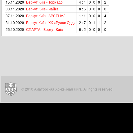
15.11.2020
Беркут Київ - Торнадо
4 : 4
0
0
0
2
08.11.2020
Беркут Київ - Чайка
8 : 5
0
0
0
0
07.11.2020
Беркут Київ - АРСЕНАЛ
1 : 1
0
0
0
4
31.10.2020
Беркут Київ - ХК «Рулав Одд»
2 : 7
0
1
1
2
25.10.2020
СПАРТА - Беркут Київ
6 : 2
0
0
0
0
© 2010 Аматорская Хоккейная Лига. All rights reserved.