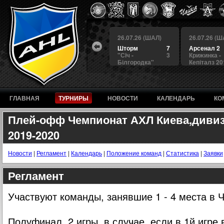
 (ШАЛ)
26.07.26 (ШАЛ)
26.07.26 (ШАЛ)
26.07.26 (Ш
4
БЕРКУТ
3
Шторм
7
Арсенал 2
а
4
Альянс
1
"Сiч -
3
Крижинка -
Білгородка"
Кепіталз 20
ГЛАВНАЯ
ТУРНИРЫ
НОВОСТИ
КАЛЕНДАРЬ
КО
Плей-офф Чемпионат АХЛ Киева,дивизи
2019-2020
Новости
|
Регламент
|
Календарь
|
Положение команд
|
Статистика
|
Заявки
Регламент
Участвуют команды, занявшие 1 - 4 места в 
Полуфинал, 2 игры, в случае, если в 1й игре