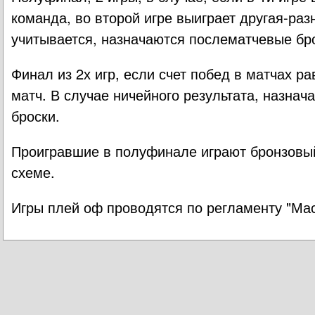
команда, во второй игре выиграет другая-раз
учитывается, назначаются послематчевые бро
Финал из 2х игр, если счет побед в матчах ра
матч. В случае ничейного результата, назна
броски.
Проигравшие в полуфинале играют бронзовый
схеме.
Игры плей оф проводятся по регламенту "Мас