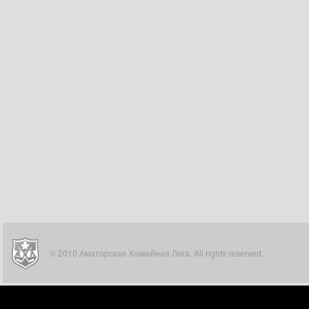
© 2010 Аматорская Хоккейная Лига. All rights reserved.