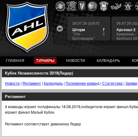
 (ШАЛ)
26.07.26 (ШАЛ)
26.07.26 (ШАЛ)
26.07.26 (Ш
4
БЕРКУТ
3
Шторм
7
Арсенал 2
а
4
Альянс
1
"Сiч -
3
Крижинка -
Білгородка"
Кепіталз 20
ГЛАВНАЯ
ТУРНИРЫ
НОВОСТИ
КАЛЕНДАРЬ
КО
Кубок Независимости 2019(Лидер)
Новости
|
Регламент
|
Календарь
|
Положение команд
|
Статистика
|
Заявки
Регламент
4 команды играют полуфиналы 18.08.2019,победители играют финал Кубк
играют финал Малый Кубок.
Регламент соответствует дивизиону Лидер