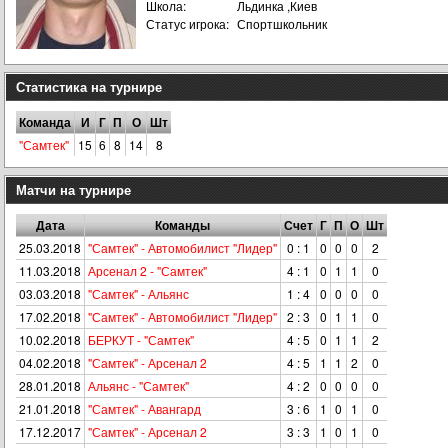
Школа:
Льдинка ,Киев
Статус игрока:
Спортшкольник
Статистика на турнире
Команда
И
Г
П
О
Шт
"Самтек"
15
6
8
14
8
Матчи на турнире
Дата
Команды
Счет
Г
П
О
Шт
25.03.2018
"Самтек" - Автомобилист "Лидер"
0 : 1
0
0
0
2
11.03.2018
Арсенал 2 - "Самтек"
4 : 1
0
1
1
0
03.03.2018
"Самтек" - Альянс
1 : 4
0
0
0
0
17.02.2018
"Самтек" - Автомобилист "Лидер"
2 : 3
0
1
1
0
10.02.2018
БЕРКУТ - "Самтек"
4 : 5
0
1
1
2
04.02.2018
"Самтек" - Арсенал 2
4 : 5
1
1
2
0
28.01.2018
Альянс - "Самтек"
4 : 2
0
0
0
0
21.01.2018
"Самтек" - Авангард
3 : 6
1
0
1
0
17.12.2017
"Самтек" - Арсенал 2
3 : 3
1
0
1
0