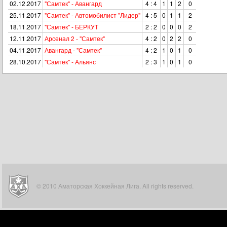
02.12.2017
"Самтек" - Авангард
4 : 4
1
1
2
0
25.11.2017
"Самтек" - Автомобилист "Лидер"
4 : 5
0
1
1
2
18.11.2017
"Самтек" - БЕРКУТ
2 : 2
0
0
0
2
12.11.2017
Арсенал 2 - "Самтек"
4 : 2
0
2
2
0
04.11.2017
Авангард - "Самтек"
4 : 2
1
0
1
0
28.10.2017
"Самтек" - Альянс
2 : 3
1
0
1
0
© 2010 Аматорская Хоккейная Лига. All rights reserved.