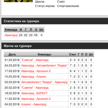
Школа:
Сокіл
Статус игрока:
Спортшкольник
Статистика на турнире
Команда
И
Г
П
О
Шт
Авангард
23
22
33
55
0
Матчи на турнире
Дата
Команды
Счет
Г
П
О
Шт
31.03.2018
"Самтек" - Авангард
2 : 3
0
2
2
0
24.03.2018
Авангард - Автомобилист "Лидер"
7 : 2
1
5
6
0
17.03.2018
Авангард - Арсенал 2
6 : 4
1
1
2
0
10.03.2018
Авангард - Альянс
7 : 2
3
1
4
0
03.03.2018
Автомобилист "Лидер" - Авангард
1 : 6
1
4
5
0
25.02.2018
"Самтек" - Авангард
2 : 5
0
3
3
0
18.02.2018
Авангард - БЕРКУТ
3 : 8
2
1
3
0
11.02.2018
Авангард - Арсенал 2
1 : 3
0
0
0
0
04.02.2018
Альянс - Авангард
7 : 0
0
0
0
0