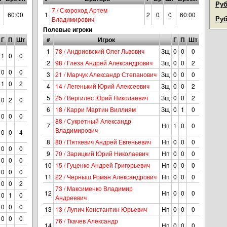
Руб
7 / Скороход Артем
60:00
1
2
0
0
60:00
Руб
Владимирович
Полевые игроки
Г
П
Шт
#
Игрок
Г
П
Шт
1
78 / Андриевский Олег Львович
Зщ
0
0
0
1
0
0
2
98 / Глеза Андрей Александрович
Зщ
0
0
2
0
0
0
3
21 / Марчук Александр Степанович
Зщ
0
0
0
1
0
2
4
14 / Легенький Юрий Алексеевич
Зщ
0
0
2
5
25 / Вергилес Юрий Николаевич
Зщ
0
0
2
0
2
0
6
18 / Карри Мартин Виллиям
Зщ
0
1
0
0
0
0
88 / Сукретный Александр
7
Нп
1
0
0
Владимирович
0
0
4
8
80 / Пяткевич Андрей Евгеньевич
Нп
0
0
0
0
0
0
9
70 / Зарицкий Юрий Николаевич
Нп
0
0
0
0
0
0
10
15 / Гуценко Андрей Григорьевич
Нп
0
0
0
0
0
0
11
22 / Черныш Роман Александрович
Нп
0
0
0
0
0
2
73 / Максименко Владимир
12
Нп
0
0
0
0
1
0
Андреевич
0
0
0
13
13 / Лупич Константин Юрьевич
Нп
0
0
0
0
0
0
76 / Ткачев Александр
14
Нп
0
0
0