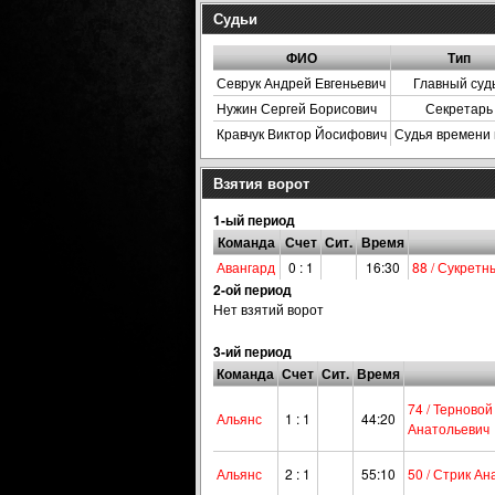
Судьи
ФИО
Тип
Севрук Андрей Евгеньевич
Главный суд
Нужин Сергей Борисович
Секретарь
Кравчук Виктор Йосифович
Судья времени 
Взятия ворот
1-ый период
Команда
Счет
Сит.
Время
Авангард
0 : 1
16:30
88 / Сукрет
2-ой период
Нет взятий ворот
3-ий период
Команда
Счет
Сит.
Время
74 / Терново
Альянс
1 : 1
44:20
Анатольевич
Альянс
2 : 1
55:10
50 / Стрик А