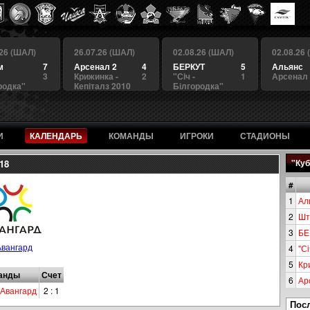
.26 (ШАЛ)
26.07.26 (ШАЛ)
02.08.26 (ШАЛ)
02.08.26
м
7
Арсенал 2
4
БЕРКУТ
5
Альянс
3
Крижинка -
2
"Сiч -
1
Арсенал
родка"
Кепіталз 2010
Білгородка"
И
КАЛЕНДАРЬ
КОМАНДЫ
ИГРОКИ
СТАДИОНЫ
18
"Куб
#
1
Ал
2
Шт
3
БЕ
Авангард
4
"Сi
5
Кр
анды
Счет
6
Ар
Авангард
2 : 1
Пос