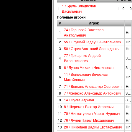
1 / Бруль Владислав
1
1
0
0
Васильевич
Полевые игроки
#
Игрок
74 / Терновой Вячеслав
1
Нп
Анатольевич
2
55 / Слуцкий Тадеуш Анатольевич
Нп
3
50 / Стрик Анатолий Леонидович
Нп
77 / Грищенко Андрей
4
Зщ
Валентинович
5
6 / Лунев Михаил Николаевич
Зщ
11 / Войцехович Вячеслав
6
Нп
Михайлович
7
71 / Довгань Александр Сергеевич
Нп
8
7 / Железко Александр Антонович
Зщ
9
14 / Фулга Адриан .
Зщ
10
8 / Шеремет Виктор Игоревич
Нп
11
70 / Нигматуллин Марат Нурович
Нп
12
76 / Лунёв Павел Михайлович
Нп
13
20 / Николаев Вадим Евстафьевич
Нп