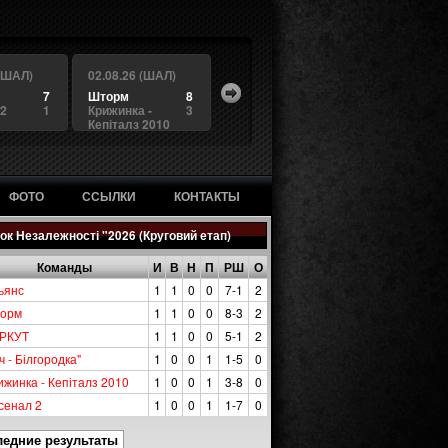
 (ШАЛ)
02.08.26 (ШАЛ)
7
Шторм
8
 2
1
Крижинка -
3
Кепіталз 2010
ФОТО
ССЫЛКИ
КОНТАКТЫ
ок Незалежності "2026 (Круговий етап)
Команды
И
В
Н
П
РШ
О
ьянс
1
1
0
0
7-1
2
орм
1
1
0
0
8-3
2
РКУТ
1
1
0
0
5-1
2
ч - Білгородка"
1
0
0
1
1-5
0
ижинка - Кепіталз 2010
1
0
0
1
3-8
0
сенал 2
1
0
0
1
1-7
0
ледние результаты