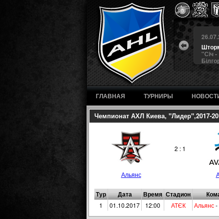
.07.26 (ШАЛ)
25.07.26 (ШАЛ)
26.07.26 (ШАЛ)
26.07
ьянс
4
СПАРТА
4
БЕРКУТ
3
Штор
орм
3
Крижинка
4
Альянс
1
"Сiч -
Кепіталз
Білго
ГЛАВНАЯ
ТУРНИРЫ
НОВОСТ
Чемпионат АХЛ Киева, "Лидер",2017-20
2 : 1
Альянс
Тур
Дата
Время
Стадион
Ком
1
01.10.2017
12:00
АТЄК
Альянс
-