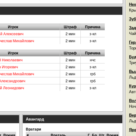
Нех
Кры
Зуб
Игрок
Штраф
Причина
Зад
Чай
ий Алексеевич
2 мин
з-кл
ячеслав Михайлович
2 мин
з-кл
Гер
Тор
Игрок
Штраф
Причина
Буд
й Николаевич
2 мин
нчс
Три
р Игоревич
2 мин
з-кл
Вы
ячеслав Михайлович
2 мин
грб
Льд
 Александрович
2 мин
грб
Кур
ий Леонидович
2 мин
з-кл
Авт
Во
Ноч
Вер
Авангард
Льд
Вратари
Яре
т
Время
#
Вратарь
Г
Бр
Шт
Время