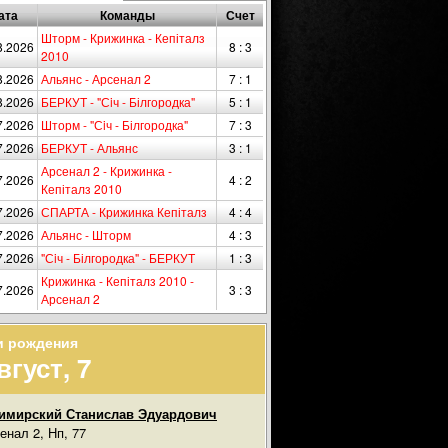
ата
Команды
Счет
Шторм - Крижинка - Кепіталз
8.2026
8 : 3
2010
8.2026
Альянс - Арсенал 2
7 : 1
8.2026
БЕРКУТ - "Сiч - Білгородка"
5 : 1
7.2026
Шторм - "Сiч - Білгородка"
7 : 3
7.2026
БЕРКУТ - Альянс
3 : 1
Арсенал 2 - Крижинка -
7.2026
4 : 2
Кепіталз 2010
7.2026
СПАРТА - Крижинка Кепіталз
4 : 4
7.2026
Альянс - Шторм
4 : 3
7.2026
"Сiч - Білгородка" - БЕРКУТ
1 : 3
Крижинка - Кепіталз 2010 -
7.2026
3 : 3
Арсенал 2
и рождения
вгуст, 7
имирский Станислав Эдуардович
енал 2, Нп, 77