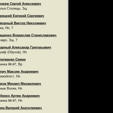
омяж Сергей Алексеевич
лья Столицы, Зщ
рицкий Евгений Сергеевич
ворный Виктор Николаевич
ка, Нп, 7
ащенко Владислав Станиславович
надо, Зщ, 7
арный Александр Григорьевич
умф (Обухов), Нп
легжанин Семен
инка 96-97, Вр
пич Максим Андреевич
омобiлiст, Нп
лков Михаил Михаилович
ные Волки, Нп
бенко Артем Андреевич
инка 96-97, Нп
ма Валерий Анатолиевич