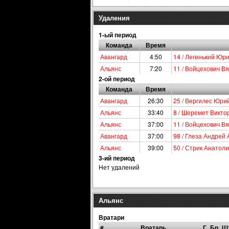
Удаления
1-ый период
Команда
Время
Авангард
4:50
14 / Легенький Юр
Альянс
7:20
11 / Войцехович В
2-ой период
Команда
Время
Авангард
26:30
25 / Вергилес Юри
Альянс
33:40
8 / Шеремет Викто
Альянс
37:00
11 / Войцехович В
Авангард
37:00
98 / Глеза Андрей
Альянс
39:00
50 / Стрик Анатол
3-ий период
Нет удалений
Альянс
Вратари
#
Вратарь
Г
Бр
Ш