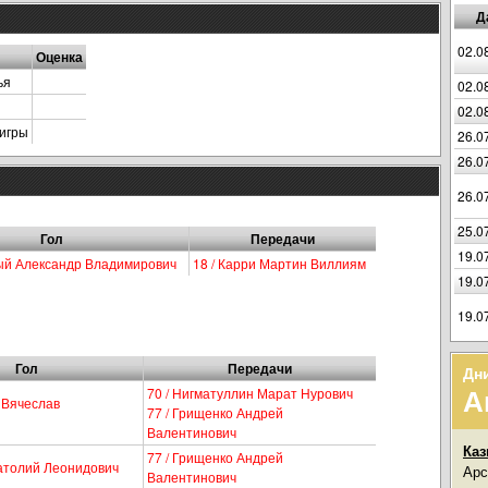
Д
02.0
Оценка
ья
02.0
02.0
игры
26.0
26.0
26.0
25.0
Гол
Передачи
19.0
ный Александр Владимирович
18 / Карри Мартин Виллиям
19.0
19.0
Гол
Передачи
Дн
А
70 / Нигматуллин Марат Нурович
й Вячеслав
77 / Грищенко Андрей
Валентинович
Каз
77 / Грищенко Андрей
натолий Леонидович
Арс
Валентинович