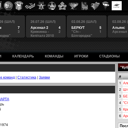
.26 (ШАЛ)
26.07.26 (ШАЛ)
02.08.26 (ШАЛ)
02.08.26
м
7
Арсенал 2
4
БЕРКУТ
5
Альянс
3
Крижинка -
2
"Сiч -
1
Арсенал
родка"
Кепіталз 2010
Білгородка"
И
КАЛЕНДАРЬ
КОМАНДЫ
ИГРОКИ
СТАДИОНЫ
"Куб
#
е команд
|
Статистика
|
Заявки
1
Ал
2
Шт
3
БЕ
ПАРТА
4
"Сi
арь
й
5
Кр
6
Ар
.1974
Пос