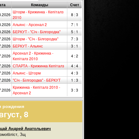
ата
Команды
Счет
Шторм - Крижинка - Кепіталз
8.2026
8 : 3
2010
8.2026
Альянс - Арсенал 2
7 : 1
8.2026
БЕРКУТ - "Сiч - Білгородка"
5 : 1
7.2026
Шторм - "Сiч - Білгородка"
7 : 3
7.2026
БЕРКУТ - Альянс
3 : 1
Арсенал 2 - Крижинка -
7.2026
4 : 2
Кепіталз 2010
7.2026
СПАРТА - Крижинка Кепіталз
4 : 4
7.2026
Альянс - Шторм
4 : 3
7.2026
"Сiч - Білгородка" - БЕРКУТ
1 : 3
Крижинка - Кепіталз 2010 -
7.2026
3 : 3
Арсенал 2
и рождения
вгуст, 8
цай Андрей Анатольевич
омобiлiст, Зщ