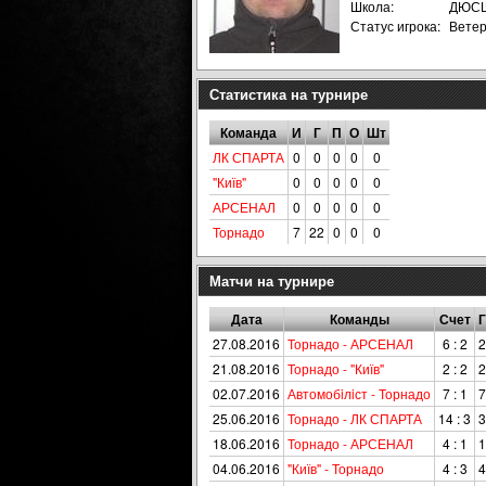
Школа:
ДЮСШ
Статус игрока:
Вете
Статистика на турнире
Команда
И
Г
П
О
Шт
ЛК СПАРТА
0
0
0
0
0
"Київ"
0
0
0
0
0
АРСЕНАЛ
0
0
0
0
0
Торнадо
7
22
0
0
0
Матчи на турнире
Дата
Команды
Счет
Г
27.08.2016
Торнадо - АРСЕНАЛ
6 : 2
2
21.08.2016
Торнадо - "Київ"
2 : 2
2
02.07.2016
Автомобiлiст - Торнадо
7 : 1
7
25.06.2016
Торнадо - ЛК СПАРТА
14 : 3
3
18.06.2016
Торнадо - АРСЕНАЛ
4 : 1
1
04.06.2016
"Київ" - Торнадо
4 : 3
4