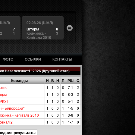
 (ШАЛ)
02.08.26 (ШАЛ)
7
Шторм
8
 2
1
Крижинка -
3
Кепіталз 2010
ФОТО
ССЫЛКИ
КОНТАКТЫ
ок Незалежності "2026 (Круговий етап)
Команды
И
В
Н
П
РШ
О
ьянс
1
1
0
0
7-1
2
орм
1
1
0
0
8-3
2
РКУТ
1
1
0
0
5-1
2
ч - Білгородка"
1
0
0
1
1-5
0
ижинка - Кепіталз 2010
1
0
0
1
3-8
0
сенал 2
1
0
0
1
1-7
0
ледние результаты