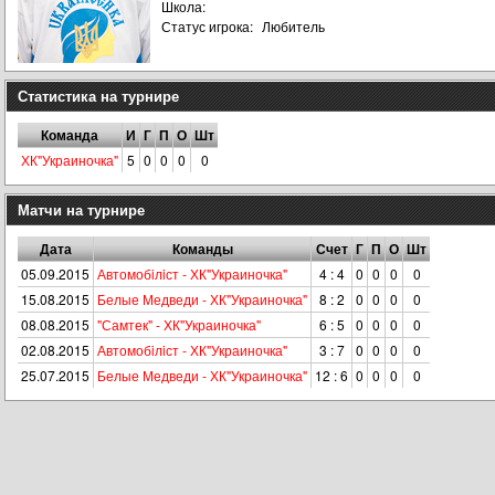
Школа:
Статус игрока:
Любитель
Статистика на турнире
Команда
И
Г
П
О
Шт
ХК"Украиночка"
5
0
0
0
0
Матчи на турнире
Дата
Команды
Счет
Г
П
О
Шт
05.09.2015
Автомобiлiст - ХК"Украиночка"
4 : 4
0
0
0
0
15.08.2015
Белые Медведи - ХК"Украиночка"
8 : 2
0
0
0
0
08.08.2015
"Самтек" - ХК"Украиночка"
6 : 5
0
0
0
0
02.08.2015
Автомобiлiст - ХК"Украиночка"
3 : 7
0
0
0
0
25.07.2015
Белые Медведи - ХК"Украиночка"
12 : 6
0
0
0
0